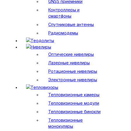
GNSS приемники
Контроллеры и
смартфоны
Спутниковые антенны
Радиомодемы
Теодолиты
Нивелиры
Оптические нивелиры
Лазерные нивелиры
Ротационные нивелиры
Электронные нивелиры
Тепловизоры
Тепловизионные камеры
Тепловизионные модули
Тепловизионные бинокли
Тепловизионные
монокуляры