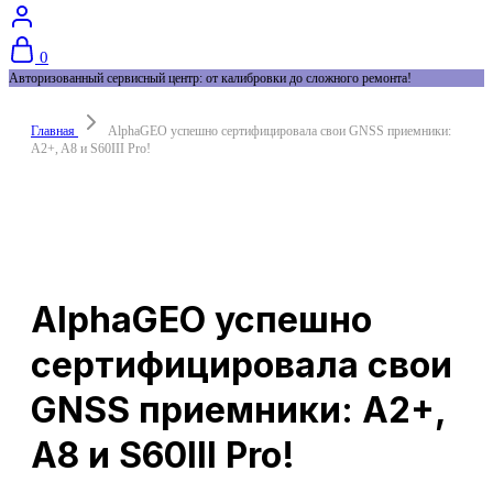
0
Авторизованный сервисный центр: от калибровки до сложного ремонта!
Главная
AlphaGEO успешно сертифицировала свои GNSS приемники:
A2+, A8 и S60III Pro!
AlphaGEO успешно
сертифицировала свои
GNSS приемники: A2+,
A8 и S60III Pro!