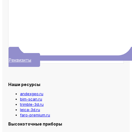
Реквизиты
Наши ресурсы
andexgeo.ru
bim-scan.ru
trimble-3d.ru
leica-3d.ru
faro-premium.ru
Высокоточные приборы