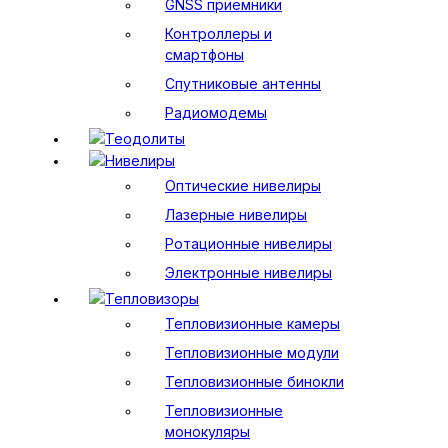
GNSS приемники
Контроллеры и
смартфоны
Спутниковые антенны
Радиомодемы
Теодолиты
Нивелиры
Оптические нивелиры
Лазерные нивелиры
Ротационные нивелиры
Электронные нивелиры
Тепловизоры
Тепловизионные камеры
Тепловизионные модули
Тепловизионные бинокли
Тепловизионные
монокуляры