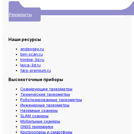
Реквизиты
Наши ресурсы
andexgeo.ru
bim-scan.ru
trimble-3d.ru
leica-3d.ru
faro-premium.ru
Высокоточные приборы
Сканирующие тахеометры
Технические тахеометры
Роботизированные тахеометры
Инженерные тахеометры
Наземные сканеры
SLAM сканеры
Мобильные сканеры
GNSS приемники
Контроллеры и смартфоны