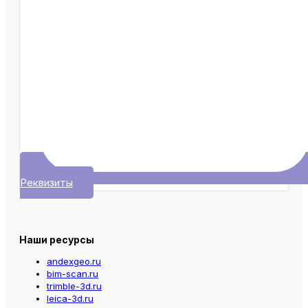
Реквизиты
Наши ресурсы
andexgeo.ru
bim-scan.ru
trimble-3d.ru
leica-3d.ru