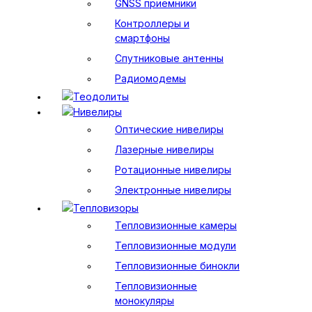
GNSS приемники
Контроллеры и
смартфоны
Спутниковые антенны
Радиомодемы
Теодолиты
Нивелиры
Оптические нивелиры
Лазерные нивелиры
Ротационные нивелиры
Электронные нивелиры
Тепловизоры
Тепловизионные камеры
Тепловизионные модули
Тепловизионные бинокли
Тепловизионные
монокуляры