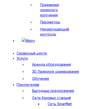
Приемники
лазерного
излучения
Пирометры
Неразрушающий
контроль
Мерч
Сервисный центр
Услуги
Аренда оборудования
3D Лазерное сканирование
Обучение
Покупателям
Выгодные предложения
Сети базовых станций
Сеть SmartNet