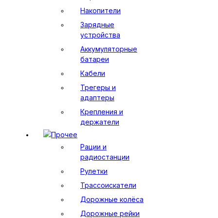
Накопители
Зарядные
устройства
Аккумуляторные
батареи
Кабели
Трегеры и
адаптеры
Крепления и
держатели
Прочее
Рации и
радиостанции
Рулетки
Трассоискатели
Дорожные колёса
Дорожные рейки