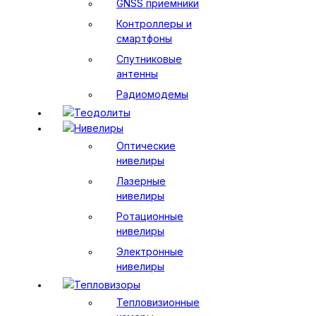
GNSS приемники
Контроллеры и
смартфоны
Спутниковые
антенны
Радиомодемы
Теодолиты
Нивелиры
Оптические
нивелиры
Лазерные
нивелиры
Ротационные
нивелиры
Электронные
нивелиры
Тепловизоры
Тепловизионные