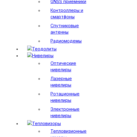
GNSS приемники
Контроллеры и
смартфоны
Спутниковые
антенны
Радиомодемы
Теодолиты
Нивелиры
Оптические
нивелиры
Лазерные
нивелиры
Ротационные
нивелиры
Электронные
нивелиры
Тепловизоры
Тепловизионные