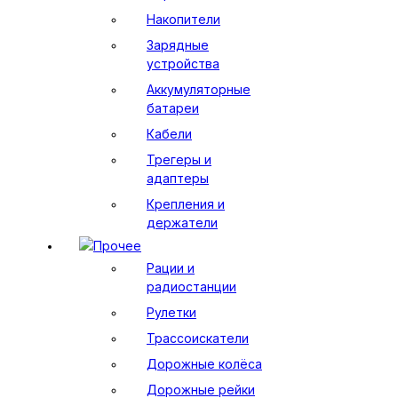
Накопители
Зарядные
устройства
Аккумуляторные
батареи
Кабели
Трегеры и
адаптеры
Крепления и
держатели
Прочее
Рации и
радиостанции
Рулетки
Трассоискатели
Дорожные колёса
Дорожные рейки