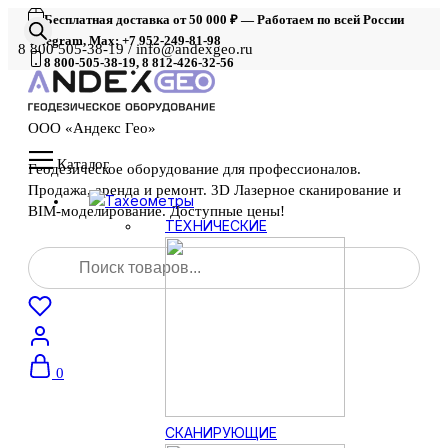
Бесплатная доставка от 50 000 ₽ — Работаем по всей России
Telegram, Max: +7 952-249-81-98
8 800 505-38-19 / info@andexgeo.ru
8 800-505-38-19, 8 812-426-32-56
ООО «Андекс Гео»
Каталог
Геодезическое оборудование для профессионалов.
Продажа, аренда и ремонт. 3D Лазерное сканирование и
Тахеометры
BIM-моделирование. Доступные цены!
ТЕХНИЧЕСКИЕ
Поиск
товаров
0
СКАНИРУЮЩИЕ