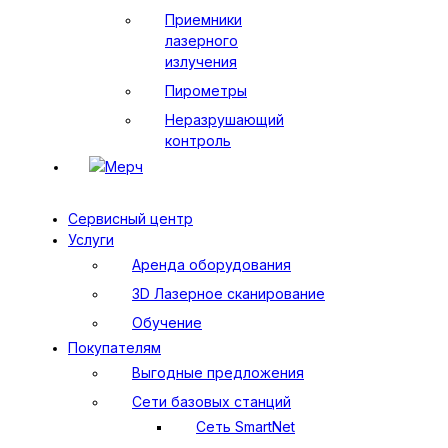
Приемники
лазерного
излучения
Пирометры
Неразрушающий
контроль
Мерч
Сервисный центр
Услуги
Аренда оборудования
3D Лазерное сканирование
Обучение
Покупателям
Выгодные предложения
Сети базовых станций
Сеть SmartNet