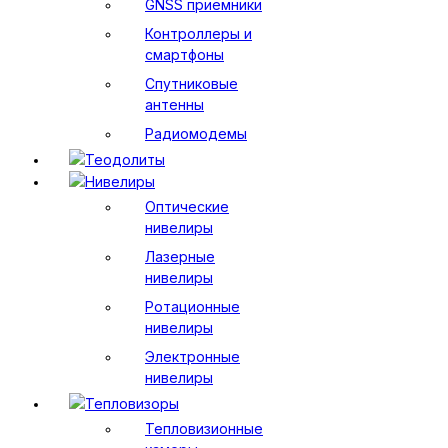
GNSS приемники
Контроллеры и
смартфоны
Спутниковые
антенны
Радиомодемы
Теодолиты
Нивелиры
Оптические
нивелиры
Лазерные
нивелиры
Ротационные
нивелиры
Электронные
нивелиры
Тепловизоры
Тепловизионные