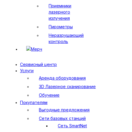
Приемники
лазерного
излучения
Пирометры
Неразрушающий
контроль
Мерч
Сервисный центр
Услуги
Аренда оборудования
3D Лазерное сканирование
Обучение
Покупателям
Выгодные предложения
Сети базовых станций
Сеть SmartNet