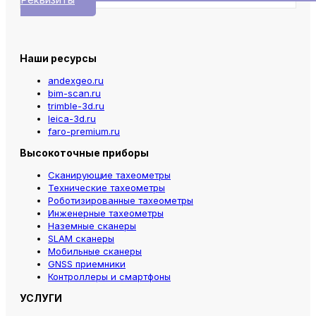
Наши ресурсы
andexgeo.ru
bim-scan.ru
trimble-3d.ru
leica-3d.ru
faro-premium.ru
Высокоточные приборы
Сканирующие тахеометры
Технические тахеометры
Роботизированные тахеометры
Инженерные тахеометры
Наземные сканеры
SLAM сканеры
Мобильные сканеры
GNSS приемники
Контроллеры и смартфоны
УСЛУГИ