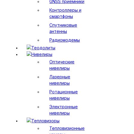
GNSS приемники
Контроллеры и
смартфоны
Спутниковые
антенны
Радиомодемы
Теодолиты
Нивелиры
Оптические
нивелиры
Лазерные
нивелиры
Ротационные
нивелиры
Электронные
нивелиры
Тепловизоры
Тепловизионные