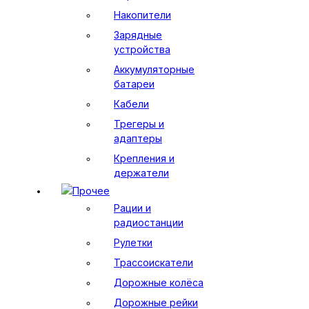
Накопители
Зарядные
устройства
Аккумуляторные
батареи
Кабели
Трегеры и
адаптеры
Крепления и
держатели
Прочее
Рации и
радиостанции
Рулетки
Трассоискатели
Дорожные колёса
Дорожные рейки