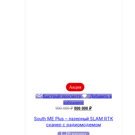
Акция
Быстрый просмотр
Добавить в
избранное
Первоначальная
Текущая
900 000
₽
800 000
₽
цена
цена:
South ME Plus – лазерный SLAM RTK
составляла
800
сканер с радиомодемом
900
000 ₽.
000 ₽.
В корзину