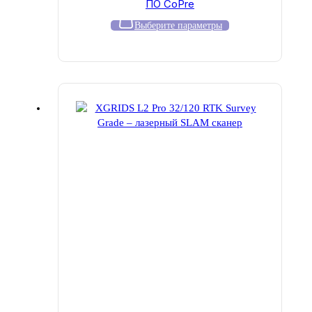
ПО CoPre
000 ₽
–
Этот
Выберите параметры
980
товар
000 ₽
имеет
несколько
вариаций.
Опции
можно
выбрать
на
странице
товара.