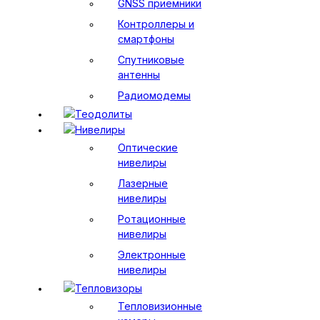
GNSS приемники
Контроллеры и
смартфоны
Спутниковые
антенны
Радиомодемы
Теодолиты
Нивелиры
Оптические
нивелиры
Лазерные
нивелиры
Ротационные
нивелиры
Электронные
нивелиры
Тепловизоры
Тепловизионные