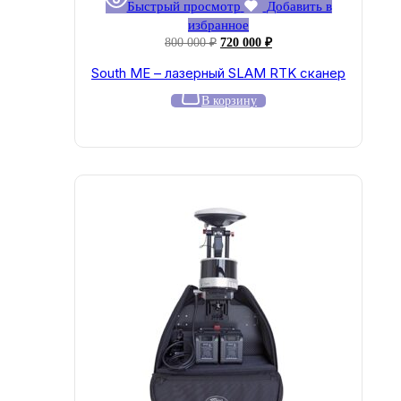
Быстрый просмотр
Добавить в
избранное
Первоначальная
Текущая
800 000
₽
720 000
₽
цена
цена:
South ME – лазерный SLAM RTK сканер
составляла
720
800
000 ₽.
В корзину
000 ₽.