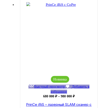
Новинка
Быстрый просмотр
Добавить в
избранное
Диапазон
680 000
₽
–
980 000
₽
цен:
PrinCe iRiS – лазерный SLAM сканер c
680