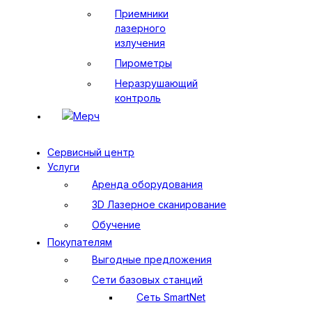
Приемники
лазерного
излучения
Пирометры
Неразрушающий
контроль
Мерч
Сервисный центр
Услуги
Аренда оборудования
3D Лазерное сканирование
Обучение
Покупателям
Выгодные предложения
Сети базовых станций
Сеть SmartNet