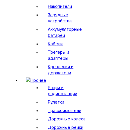
Накопители
Зарядные
устройства
Аккумуляторные
батареи
Кабели
Трегеры и
адаптеры
Крепления и
держатели
Прочее
Рации и
радиостанции
Рулетки
Трассоискатели
Дорожные колёса
Дорожные рейки