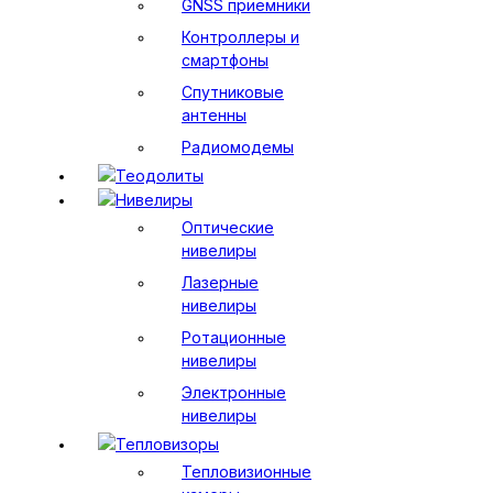
GNSS приемники
Контроллеры и
смартфоны
Спутниковые
антенны
Радиомодемы
Теодолиты
Нивелиры
Оптические
нивелиры
Лазерные
нивелиры
Ротационные
нивелиры
Электронные
нивелиры
Тепловизоры
Тепловизионные