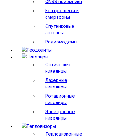
GNSS приемники
Контроллеры и
смартфоны
Спутниковые
антенны
Радиомодемы
Теодолиты
Нивелиры
Оптические
нивелиры
Лазерные
нивелиры
Ротационные
нивелиры
Электронные
нивелиры
Тепловизоры
Тепловизионные