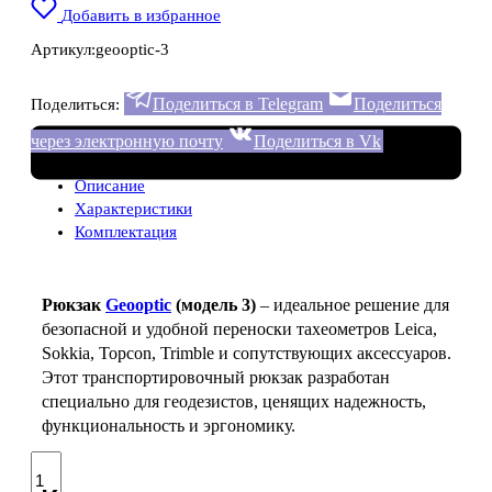
Добавить в избранное
Артикул:
geooptic-3
Поделиться в Telegram
Поделиться
Поделиться:
через электронную почту
Поделиться в Vk
Описание
Характеристики
Комплектация
Рюкзак
Geooptic
(модель 3)
– идеальное решение для
безопасной и удобной переноски тахеометров Leica,
Sokkia, Topcon, Trimble и сопутствующих аксессуаров.
Этот транспортировочный рюкзак разработан
специально для геодезистов, ценящих надежность,
функциональность и эргономику.
Количество
товара