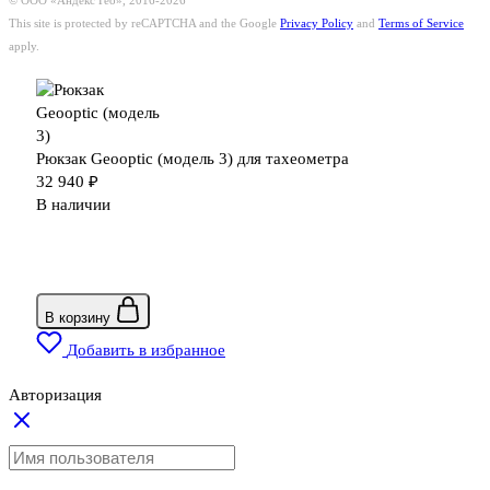
© ООО «Андекс Гео», 2016-2026
This site is protected by reCAPTCHA and the Google
Privacy Policy
and
Terms of Service
apply.
Рюкзак Geooptic (модель 3) для тахеометра
32 940
₽
В наличии
В корзину
Добавить в избранное
Авторизация