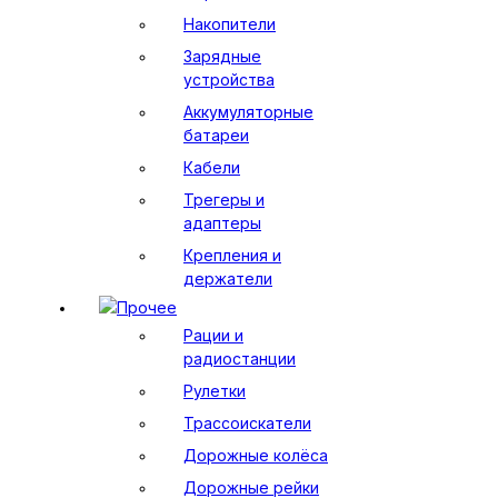
Накопители
Зарядные
устройства
Аккумуляторные
батареи
Кабели
Трегеры и
адаптеры
Крепления и
держатели
Прочее
Рации и
радиостанции
Рулетки
Трассоискатели
Дорожные колёса
Дорожные рейки