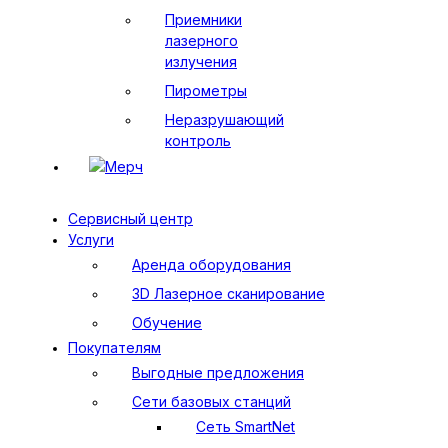
Приемники
лазерного
излучения
Пирометры
Неразрушающий
контроль
Мерч
Сервисный центр
Услуги
Аренда оборудования
3D Лазерное сканирование
Обучение
Покупателям
Выгодные предложения
Сети базовых станций
Сеть SmartNet