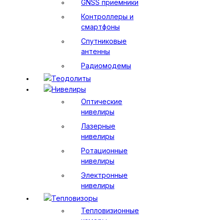
GNSS приемники
Контроллеры и
смартфоны
Спутниковые
антенны
Радиомодемы
Теодолиты
Нивелиры
Оптические
нивелиры
Лазерные
нивелиры
Ротационные
нивелиры
Электронные
нивелиры
Тепловизоры
Тепловизионные