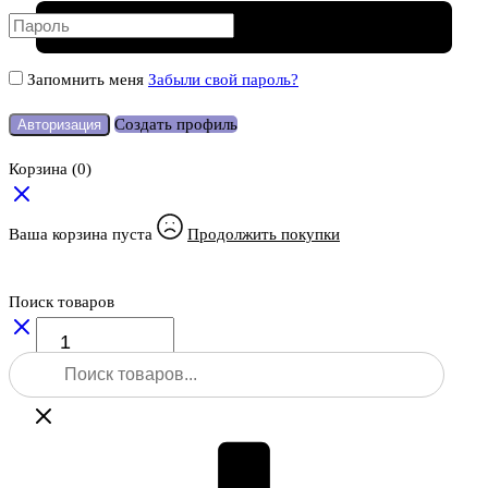
Запомнить меня
Забыли свой пароль?
Создать профиль
Авторизация
Корзина
(0)
Ваша корзина пуста
Продолжить покупки
Поиск товаров
Количество
товара
Поиск
Рюкзак
товаров
Geooptic
(модель
3)
для
тахеометра