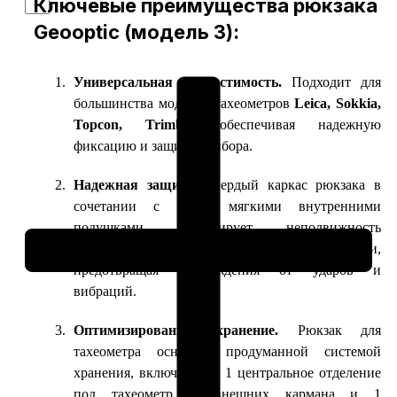
Ключевые преимущества рюкзака
Рюкзак
Geooptic
Geooptic (модель 3):
(модель
3)
Универсальная совместимость.
Подходит для
для
тахеометра
большинства моделей тахеометров
Leica, Sokkia,
Topcon, Trimble
, обеспечивая надежную
фиксацию и защиту прибора.
Надежная защита.
Твердый каркас рюкзака в
сочетании с тремя мягкими внутренними
подушками гарантирует неподвижность
тахеометра во время транспортировки,
предотвращая повреждения от ударов и
вибраций.
Оптимизированное хранение.
Рюкзак для
тахеометра оснащен продуманной системой
хранения, включающей 1 центральное отделение
под тахеометр, 3 внешних кармана и 1