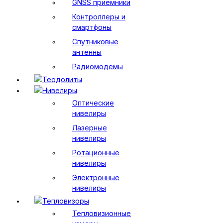
GNSS приемники
Контроллеры и
смартфоны
Спутниковые
антенны
Радиомодемы
Теодолиты
Нивелиры
Оптические
нивелиры
Лазерные
нивелиры
Ротационные
нивелиры
Электронные
нивелиры
Тепловизоры
Тепловизионные