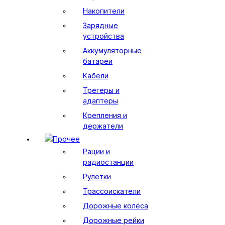
Накопители
Зарядные
устройства
Аккумуляторные
батареи
Кабели
Трегеры и
адаптеры
Крепления и
держатели
Прочее
Рации и
радиостанции
Рулетки
Трассоискатели
Дорожные колёса
Дорожные рейки