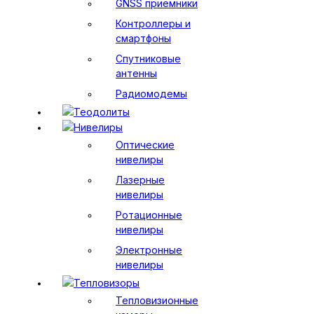
GNSS приемники
Контроллеры и
смартфоны
Спутниковые
антенны
Радиомодемы
Теодолиты
Нивелиры
Оптические
нивелиры
Лазерные
нивелиры
Ротационные
нивелиры
Электронные
нивелиры
Тепловизоры
Тепловизионные