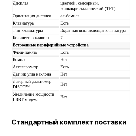
Дисплея
цветной, сенсорный,
жидкокристаллический (TFT)
Ориентация дисплея
альбомная
Клавиатура
Есть
Тип клавиатуры
Экранная всплывающая клавиатура
Количество клавиш
7
Встроенные периферийные устройства
Флэш-память
Есть
Компас
Нет
Акселерометр
Есть
Датчик угла наклона
Нет
Лазерный дальномер
Нет
DISTO™
Увеличение мощности
Нет
LRBT модема
Стандартный комплект поставки