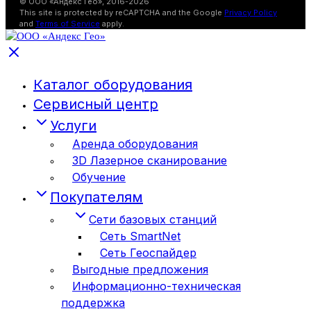
© ООО «Андекс Гео», 2016-2026
This site is protected by reCAPTCHA and the Google
Privacy Policy
and
Terms of Service
apply.
Каталог оборудования
Сервисный центр
Услуги
Аренда оборудования
3D Лазерное сканирование
Обучение
Покупателям
Сети базовых станций
Сеть SmartNet
Сеть Геоспайдер
Выгодные предложения
Информационно-техническая
поддержка