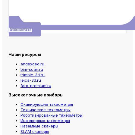
Реквизиты
Наши ресурсы
andexgeo.ru
bim-scan.ru
trimble-3d.ru
leica-3d.ru
faro-premium.ru
Высокоточные приборы
Сканирующие тахеометры
Технические тахеометры
Роботизированные тахеометры
Инженерные тахеометры
Наземные сканеры
SLAM сканеры