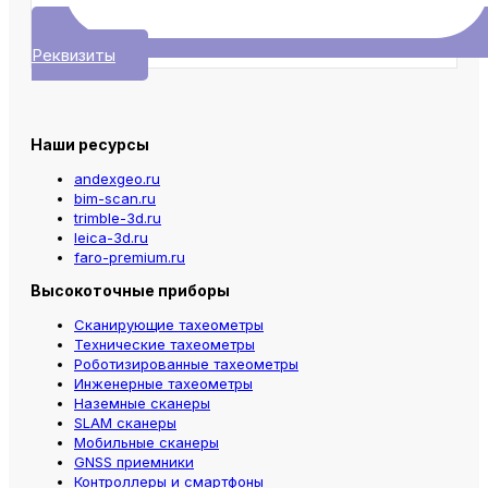
Реквизиты
Наши ресурсы
andexgeo.ru
bim-scan.ru
trimble-3d.ru
leica-3d.ru
faro-premium.ru
Высокоточные приборы
Сканирующие тахеометры
Технические тахеометры
Роботизированные тахеометры
Инженерные тахеометры
Наземные сканеры
SLAM сканеры
Мобильные сканеры
GNSS приемники
Контроллеры и смартфоны