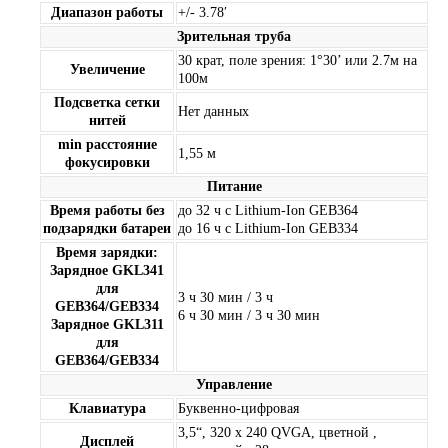
Диапазон работы
+/- 3.78′
Зрительная труба
30 крат, поле зрения: 1°30’ или 2.7м на
Увеличение
100м
Подсветка сетки
Нет данных
нитей
min расстояние
1,55 м
фокусировки
Питание
Время работы без
до 32 ч с Lithium-Ion GEB364
подзарядки батареи
до 16 ч с Lithium-Ion GEB334
Время зарядки:
Зарядное GKL341
для
3 ч 30 мин / 3 ч
GEB364/GEB334
6 ч 30 мин / 3 ч 30 мин
Зарядное GKL311
для
GEB364/GEB334
Управление
Клавиатура
Буквенно-цифровая
3,5“, 320 x 240 QVGA, цветной ,
Дисплей