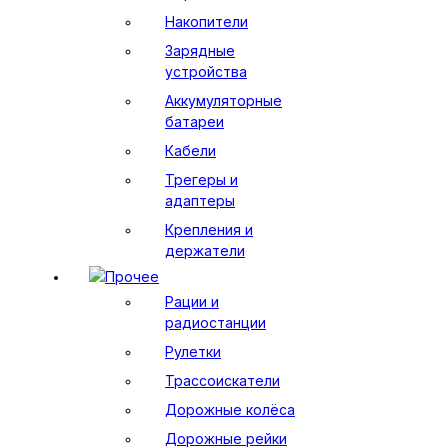
Накопители
Зарядные
устройства
Аккумуляторные
батареи
Кабели
Трегеры и
адаптеры
Крепления и
держатели
Прочее
Рации и
радиостанции
Рулетки
Трассоискатели
Дорожные колёса
Дорожные рейки