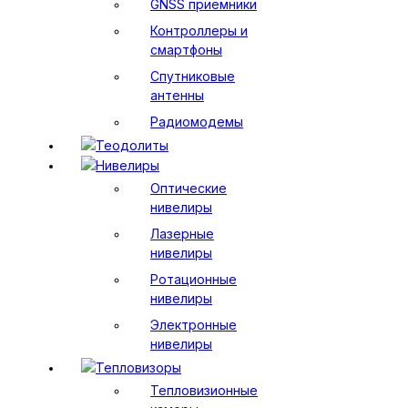
GNSS приемники
Контроллеры и
смартфоны
Спутниковые
антенны
Радиомодемы
Теодолиты
Нивелиры
Оптические
нивелиры
Лазерные
нивелиры
Ротационные
нивелиры
Электронные
нивелиры
Тепловизоры
Тепловизионные