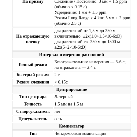
На призму
Слежение / Постоянно: 3 мм + 1.5 ppm
(обычно < 0.15 с)
Усреднение: 1 мм + 1.5 ppm
Режим Long Range > 4 km: 5 мм + 2 ppm
(обычно 2.5 с)
для расстояний от 1,5 м до 250 м
На отражающую
включительно: ±2x(1,0+1,5×10-6xD)
пленку
для расстояний св. 250 м до 1300 м:
±2x(5+2×10-6xD)
Интервал измерения расстояний
Безотражательные измерения — 3-6 с;
Точный режим
на отражатель — 2.4 с
Быстрый режим
2 с
Режим слежения
< 0.15с
Центрирование
Тип центрира
Лазерный
Точность
1.5 мм на 1.5 м
Створоуказатель
нет
Целеуказатель
есть
Компенсатор
Тип
Четырехосевая компенсация