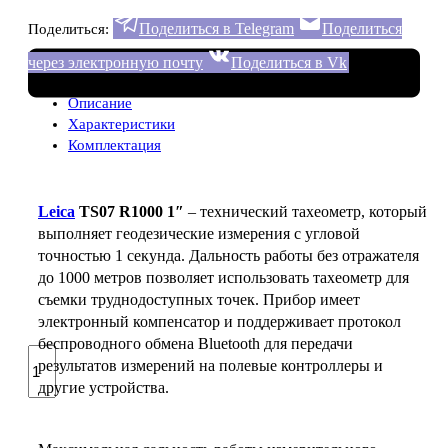
Поделиться в Telegram
Поделиться
Поделиться:
через электронную почту
Поделиться в Vk
Описание
Характеристики
Комплектация
Leica
TS07 R1000 1″
– технический тахеометр, который
выполняет геодезические измерения с угловой
точностью 1 секунда. Дальность работы без отражателя
до 1000 метров позволяет использовать тахеометр для
съемки труднодоступных точек. Прибор имеет
электронный компенсатор и поддерживает протокол
беспроводного обмена Bluetooth для передачи
Количество
результатов измерений на полевые контроллеры и
товара
другие устройства.
Leica
TS07
R1000