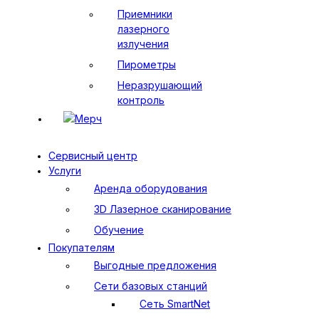
Приемники
лазерного
излучения
Пирометры
Неразрушающий
контроль
Мерч
Сервисный центр
Услуги
Аренда оборудования
3D Лазерное сканирование
Обучение
Покупателям
Выгодные предложения
Сети базовых станций
Сеть SmartNet