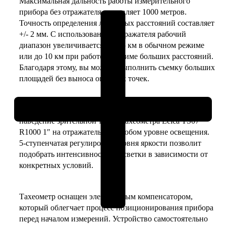
Максимальная дальность работы измерительного
1"
прибора без отражателя составляет 1000 метров.
–
Точность определения линейных расстояний составляет
технический
+/- 2 мм. С использованием отражателя рабочий
тахеометр
диапазон увеличивается до 3,5 км в обычном режиме
или до 10 км при работе в режиме больших расстояний.
Благодаря этому, вы можете выполнить съемку больших
площадей без выноса опорных точек.
Подсветка сетки нитей обеспечивает комфортное
наведение зрительной трубы тахеометра Leica TS07
R1000 1″ на отражатель при любом уровне освещения.
5-ступенчатая регулировка уровня яркости позволит
подобрать интенсивность подсветки в зависимости от
конкретных условий.
Тахеометр оснащен электронным компенсатором,
который облегчает процесс позиционирования прибора
перед началом измерений. Устройство самостоятельно