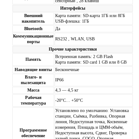
сенсорный , 28 клавиш
Интерфейсы
Внешний
Карта памяти: SD-карта 1ГБ или 8ГБ
накопитель
USB-флешка: 1ГБ
Bluetooth
Да
Коммуникационные
RS232 , WLAN, USB
порты
Прочие характеристики
Встроенная память: 2 GB Flash
Память
Карта памяти: SD card 1 GB или 8 GB
Наводящие винты
Бесконечные
Влаго- и
IP66
пылезащита
Масса
4,3 — 4,5 кг
Рабочая
-20°С… +50°С
температура
Установлено по умолчанию: Установка
станции, Съёмка, Разбивка, Опорная
линия, Недоступная точка, Косвенные
измерения, Площадь и ЦММ-объём,
Программное
Недоступная высота, Сдвиг, Проверка
обеспечение
задней точки, COGO, Опорная