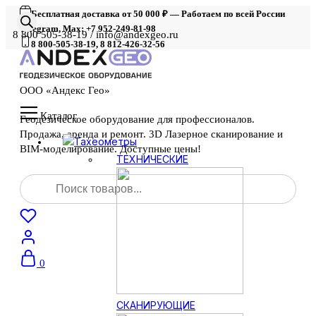
Бесплатная доставка от 50 000 ₽ — Работаем по всей России
Telegram, Max: +7 952-249-81-98
8 800 505-38-19 / info@andexgeo.ru
8 800-505-38-19, 8 812-426-32-56
ООО «Андекс Гео»
Каталог
Геодезическое оборудование для профессионалов.
Продажа, аренда и ремонт. 3D Лазерное сканирование и
Тахеометры
BIM-моделирование. Доступные цены!
ТЕХНИЧЕСКИЕ
Поиск
товаров
0
СКАНИРУЮЩИЕ