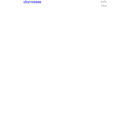
оборудования
роботизи
тахеометр