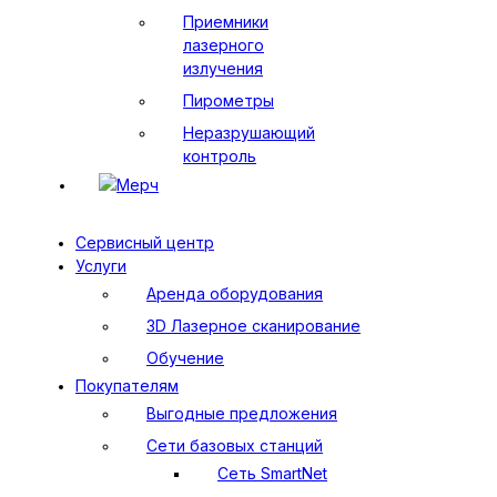
Приемники
лазерного
излучения
Пирометры
Неразрушающий
контроль
Мерч
Сервисный центр
Услуги
Аренда оборудования
3D Лазерное сканирование
Обучение
Покупателям
Выгодные предложения
Сети базовых станций
Сеть SmartNet