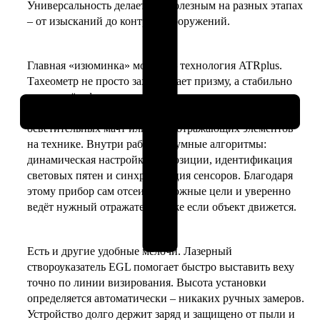
Универсальность делает его полезным на разных этапах
роботизированный
– от изысканий до контроля сооружений.
тахеометр
Главная «изюминка» модели – технология ATRplus.
Тахеометр не просто захватывает призму, а стабильно
держит её в фокусе, подстраиваясь под окружение:
учитывает погодные условия, помехи вроде
осветительных мачт или светоотражающих элементов
на технике. Внутри работают умные алгоритмы:
динамическая настройка экспозиции, идентификация
световых пятен и синхронизация сенсоров. Благодаря
этому прибор сам отсеивает ложные цели и уверенно
ведёт нужный отражатель, даже если объект движется.
Есть и другие удобные мелочи. Лазерный
створоуказатель EGL помогает быстро выставить веху
точно по линии визирования. Высота установки
определяется автоматически – никаких ручных замеров.
Устройство долго держит заряд и защищено от пыли и