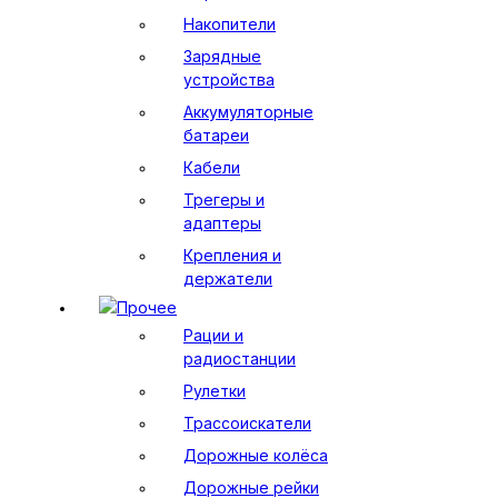
Накопители
Зарядные
устройства
Аккумуляторные
батареи
Кабели
Трегеры и
адаптеры
Крепления и
держатели
Прочее
Рации и
радиостанции
Рулетки
Трассоискатели
Дорожные колёса
Дорожные рейки