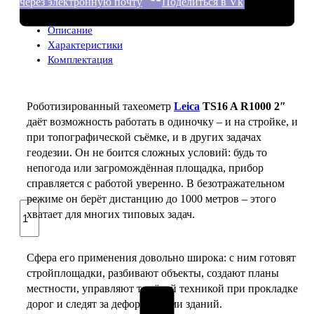
через электронную почту
Поделиться в Vk
Описание
Характеристики
Комплектация
Роботизированный тахеометр
Leica
TS16 A R1000 2″
даёт возможность работать в одиночку – и на стройке, и
при топографической съёмке, и в других задачах
геодезии. Он не боится сложных условий: будь то
непогода или загромождённая площадка, прибор
справляется с работой уверенно. В безотражательном
режиме он берёт дистанцию до 1000 метров – этого
Количество
хватает для многих типовых задач.
товара
Leica
TS16
Сфера его применения довольно широка: с ним готовят
A
стройплощадки, разбивают объекты, создают планы
R1000
местности, управляют тяжёлой техникой при прокладке
2"
дорог и следят за деформациями зданий.
–