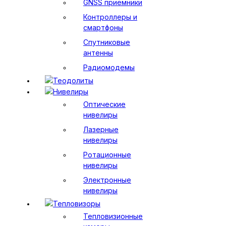
GNSS приемники
Контроллеры и
смартфоны
Спутниковые
антенны
Радиомодемы
Теодолиты
Нивелиры
Оптические
нивелиры
Лазерные
нивелиры
Ротационные
нивелиры
Электронные
нивелиры
Тепловизоры
Тепловизионные