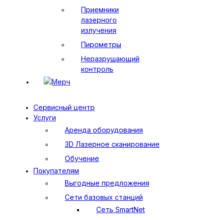
Приемники
лазерного
излучения
Пирометры
Неразрушающий
контроль
Мерч
Сервисный центр
Услуги
Аренда оборудования
3D Лазерное сканирование
Обучение
Покупателям
Выгодные предложения
Сети базовых станций
Сеть SmartNet