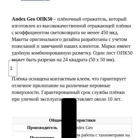
Andex Geo ОПК50
– плёночный отражатель, который
изготовлен из высококачественной отражающей плёнки
с коэффициентом световозврата не менее 450 мкд.
Макеты оригинального дизайна разработаны с учетом
пожеланий и замечаний наших клиентов. Марки имеют
удобную комбинированную разметку. Один лист ОПК50
может быть разрезан на 24 квадрата (50 х 50 мм).
Количество
товара
Andex
Плёнка оснащена контактным клеем, что гарантирует
Geo
отличное прилипание на различные неровные
ОПК50
поверхности. Гарантированный срок службы плёнки
–
при уличной эксплуатации составляет около 10 лет.
плёночный
отражатель
Общие характеристики
Производитель
Andex Geo
Для работы с тахеометрами на
Применение