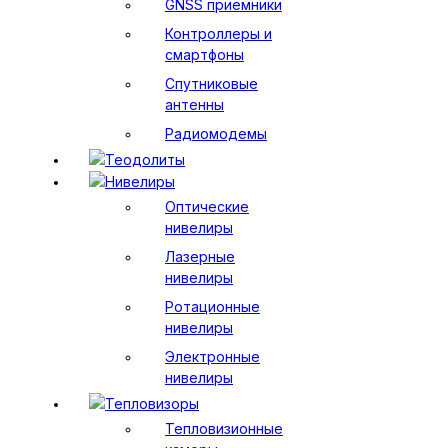
GNSS приемники
Контроллеры и
смартфоны
Спутниковые
антенны
Радиомодемы
Теодолиты
Нивелиры
Оптические
нивелиры
Лазерные
нивелиры
Ротационные
нивелиры
Электронные
нивелиры
Тепловизоры
Тепловизионные