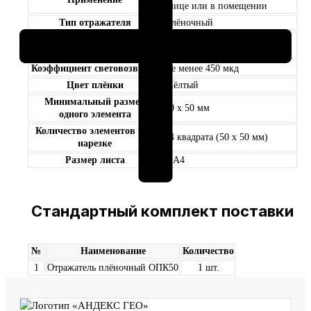
улице или в помещении
Тип отражателя
Плёночный
Самоклеящаяся отражающая
Тип плёнки
плёнка с разметкой
Коэффициент световозврата
Не менее 450 мкд
Цвет плёнки
Жёлтый
Минимальный размер
50 х 50 мм
одного элемента
Количество элементов при
24 квадрата (50 х 50 мм)
нарезке
Размер листа
≈ А4
Стандартный комплект поставки
№
Наименование
Количество
1
Отражатель плёночный ОПК50
1 шт.