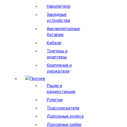
Накопители
Зарядные
устройства
Аккумуляторные
батареи
Кабели
Трегеры и
адаптеры
Крепления и
держатели
Прочее
Рации и
радиостанции
Рулетки
Трассоискатели
Дорожные колёса
Дорожные рейки