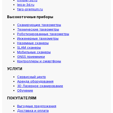
trimble-3d.ru
leica-3d.ru
faro-premium.ru
Высокоточные приборы
Сканирующие тахеометры
Технические тахеометры
Роботизированные тахеометры
Инженерные тахеометры
Наземные сканеры
SLAM сканеры
Мобильные сканеры
GNSS приемники
Контроллеры и смартфоны
УСЛУГИ
Сервисный центр
Аренда оборудования
3D Лазерное сканирование
Обучение
ПОКУПАТЕЛЯМ
Выгодные предложения
Доставка и оплата