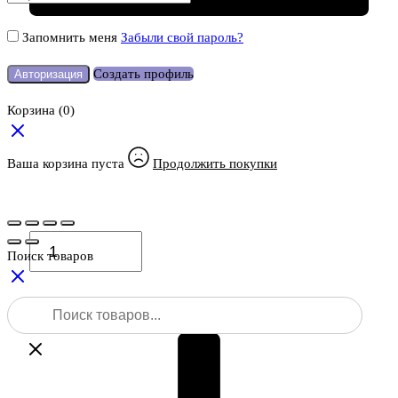
Запомнить меня
Забыли свой пароль?
Создать профиль
Авторизация
Корзина
(0)
Ваша корзина пуста
Продолжить покупки
Количество
товара
Поиск товаров
Andex
Geo
Поиск
ОПК50
товаров
–
плёночный
отражатель