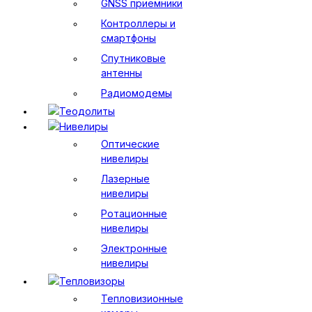
GNSS приемники
Контроллеры и
смартфоны
Спутниковые
антенны
Радиомодемы
Теодолиты
Нивелиры
Оптические
нивелиры
Лазерные
нивелиры
Ротационные
нивелиры
Электронные
нивелиры
Тепловизоры
Тепловизионные