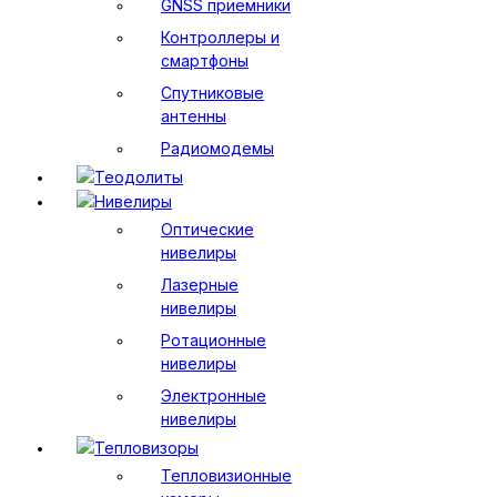
GNSS приемники
Контроллеры и
смартфоны
Спутниковые
антенны
Радиомодемы
Теодолиты
Нивелиры
Оптические
нивелиры
Лазерные
нивелиры
Ротационные
нивелиры
Электронные
нивелиры
Тепловизоры
Тепловизионные