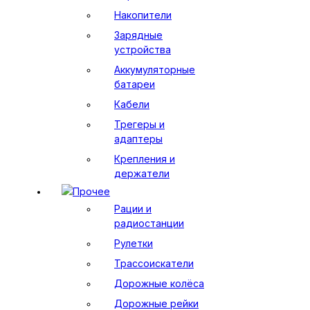
Накопители
Зарядные
устройства
Аккумуляторные
батареи
Кабели
Трегеры и
адаптеры
Крепления и
держатели
Прочее
Рации и
радиостанции
Рулетки
Трассоискатели
Дорожные колёса
Дорожные рейки