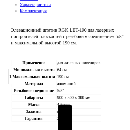
Характеристики
Комплектация
Элевационный штатив RGK LET-190 для лазерных
построителей плоскостей с резьбовым соединением 5/8”
и максимальной высотой 190 см.
Применение
для лазерных нивелиров
Минимальная высота
64 см
Количество
товара
Максимальная высота
190 см
Элевационный
Материал
алюминий
штатив
Резьбовое соединение
5/8″
RGK
Габариты
900 х 300 х 300 мм
LET-
Масса
4,2 кг
190
Зажимы
винты
Гарантия
2 недели