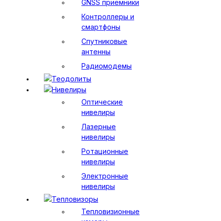
GNSS приемники
Контроллеры и
смартфоны
Спутниковые
антенны
Радиомодемы
Теодолиты
Нивелиры
Оптические
нивелиры
Лазерные
нивелиры
Ротационные
нивелиры
Электронные
нивелиры
Тепловизоры
Тепловизионные