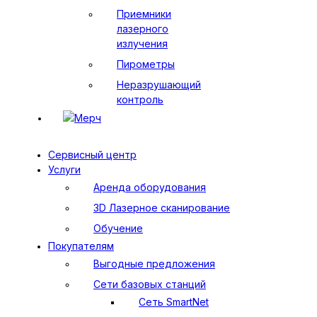
Приемники
лазерного
излучения
Пирометры
Неразрушающий
контроль
Мерч
Сервисный центр
Услуги
Аренда оборудования
3D Лазерное сканирование
Обучение
Покупателям
Выгодные предложения
Сети базовых станций
Сеть SmartNet