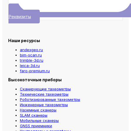
Реквизиты
Наши ресурсы
andexgeo.ru
bim-scan.ru
trimble-3d.ru
leica-3d.ru
faro-premium.ru
Высокоточные приборы
Сканирующие тахеометры
Технические тахеометры
Роботизированные тахеометры
Инженерные тахеометры
Наземные сканеры
SLAM сканеры
Мобильные сканеры
GNSS приемники