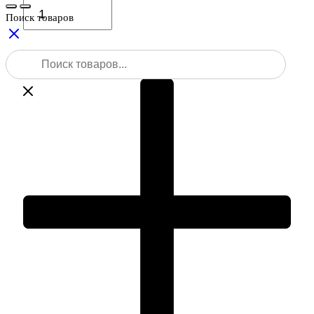
Количество
товара
Поиск товаров
Элевационный
штатив
Поиск
RGK
товаров
LET-
190