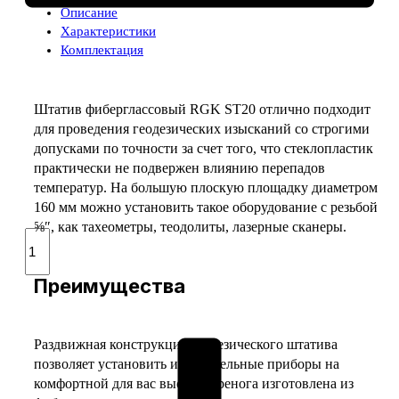
Описание
Характеристики
Комплектация
Штатив фиберглассовый RGK ST20 отлично подходит
для проведения геодезических изысканий со строгими
допусками по точности за счет того, что стеклопластик
практически не подвержен влиянию перепадов
температур. На большую плоскую площадку диаметром
160 мм можно установить такое оборудование с резьбой
⅝″, как тахеометры, теодолиты, лазерные сканеры.
Количество
товара
Фиберглассовый
Преимущества
штатив
RGK
ST20
Раздвижная конструкция геодезического штатива
позволяет установить измерительные приборы на
комфортной для вас высоте. Тренога изготовлена из