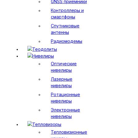
GNSS приемники
Контроллеры и
смартфоны
Спутниковые
антенны
Радиомодемы
Теодолиты
Нивелиры
Оптические
нивелиры
Лазерные
нивелиры
Ротационные
нивелиры
Электронные
нивелиры
Тепловизоры
Тепловизионные