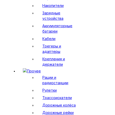
Накопители
Зарядные
устройства
Аккумуляторные
батареи
Кабели
Трегеры и
адаптеры
Крепления и
держатели
Прочее
Рации и
радиостанции
Рулетки
Трассоискатели
Дорожные колёса
Дорожные рейки