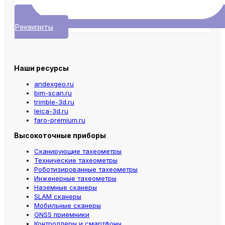
Реквизиты
Наши ресурсы
andexgeo.ru
bim-scan.ru
trimble-3d.ru
leica-3d.ru
faro-premium.ru
Высокоточные приборы
Сканирующие тахеометры
Технические тахеометры
Роботизированные тахеометры
Инженерные тахеометры
Наземные сканеры
SLAM сканеры
Мобильные сканеры
GNSS приемники
Контроллеры и смартфоны