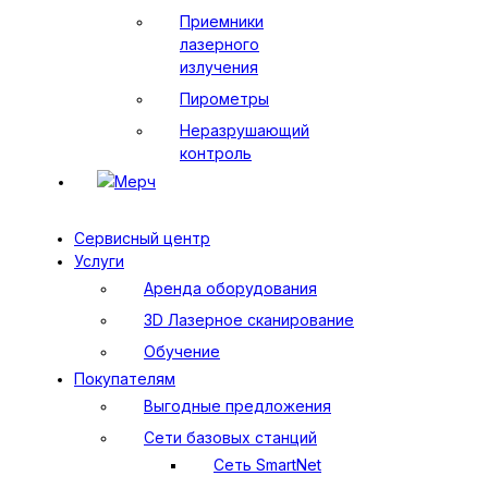
Приемники
лазерного
излучения
Пирометры
Неразрушающий
контроль
Мерч
Сервисный центр
Услуги
Аренда оборудования
3D Лазерное сканирование
Обучение
Покупателям
Выгодные предложения
Сети базовых станций
Сеть SmartNet