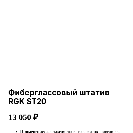
Фиберглассовый штатив
RGK ST20
13 050
₽
Применение:
для тахеометров, теодолитов, нивелиров,