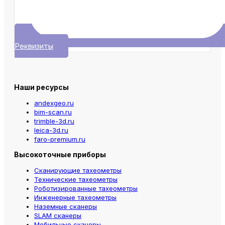
Реквизиты
Наши ресурсы
andexgeo.ru
bim-scan.ru
trimble-3d.ru
leica-3d.ru
faro-premium.ru
Высокоточные приборы
Сканирующие тахеометры
Технические тахеометры
Роботизированные тахеометры
Инженерные тахеометры
Наземные сканеры
SLAM сканеры
Мобильные сканеры