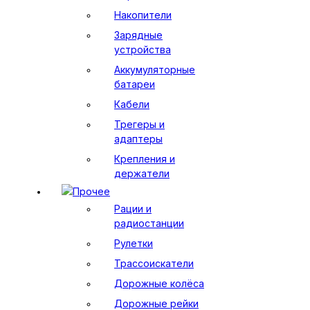
Накопители
Зарядные
устройства
Аккумуляторные
батареи
Кабели
Трегеры и
адаптеры
Крепления и
держатели
Прочее
Рации и
радиостанции
Рулетки
Трассоискатели
Дорожные колёса
Дорожные рейки