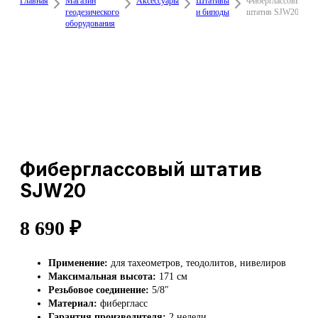
Главная
Магазин
Аксессуары
Штативы
Фиберглассовый
геодезического
и биподы
штатив SJW20
оборудования
Фиберглассовый штатив
SJW20
8 690
₽
Применение:
для тахеометров, теодолитов, нивелиров
Максимальная высота:
171 см
Резьбовое соединение:
5/8″
Материал:
фибергласc
Гарантия производителя:
2 недели