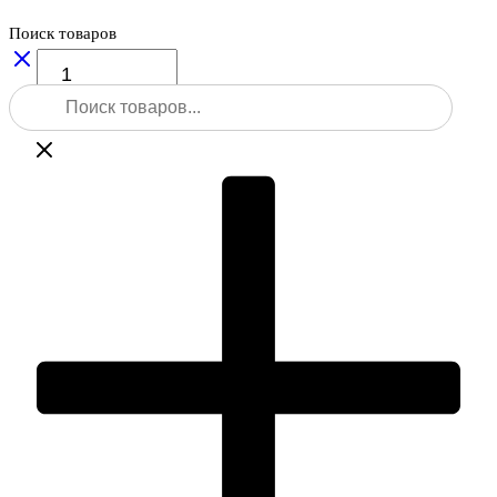
Поиск товаров
Количество
товара
Поиск
Фиберглассовый
товаров
штатив
SJW20