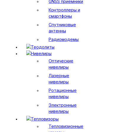
GNSS приемники
Контроллеры и
смартфоны
Спутниковые
антенны
Радиомодемы
Теодолиты
Нивелиры
Оптические
нивелиры
Лазерные
нивелиры
Ротационные
нивелиры
Электронные
нивелиры
Тепловизоры
Тепловизионные