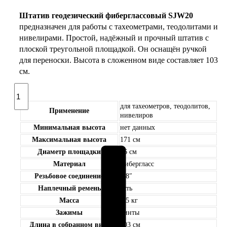
Штатив геодезический фиберглассовый SJW20
предназначен для работы с тахеометрами, теодолитами и
нивелирами. Простой, надёжный и прочный штатив с
плоской треугольной площадкой. Он оснащён ручкой
для переноски. Высота в сложенном виде составляет 103
см.
Количество
товара
для тахеометров, теодолитов,
Фиберглассовый
Применение
нивелиров
штатив
Минимальная высота
нет данных
SJW20
Максимальная высота
171 см
Диаметр площадки
16 см
Материал
фибергласc
Резьбовое соединение
5/8″
Наплечный ремень
есть
Масса
5.5 кг
Зажимы
винты
Длина в собранном виде
103 см