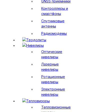
GNSS приемники
Контроллеры и
смартфоны
Спутниковые
антенны
Радиомодемы
Теодолиты
Нивелиры
Оптические
нивелиры
Лазерные
нивелиры
Ротационные
нивелиры
Электронные
нивелиры
Тепловизоры
Тепловизионные