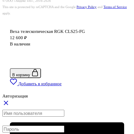
© ООО «Андекс Гео», 2016-2026
This site is protected by reCAPTCHA and the Google
Privacy Policy
and
Terms of Service
apply.
Веха телескопическая RGK CLS25-FG
12 600
₽
В наличии
В корзину
Добавить в избранное
Авторизация