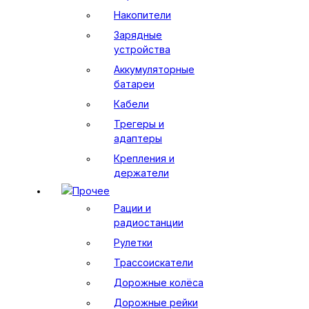
Накопители
Зарядные
устройства
Аккумуляторные
батареи
Кабели
Трегеры и
адаптеры
Крепления и
держатели
Прочее
Рации и
радиостанции
Рулетки
Трассоискатели
Дорожные колёса
Дорожные рейки