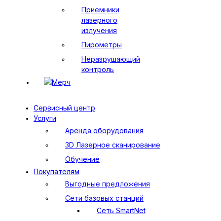
Приемники
лазерного
излучения
Пирометры
Неразрушающий
контроль
Мерч
Сервисный центр
Услуги
Аренда оборудования
3D Лазерное сканирование
Обучение
Покупателям
Выгодные предложения
Сети базовых станций
Сеть SmartNet