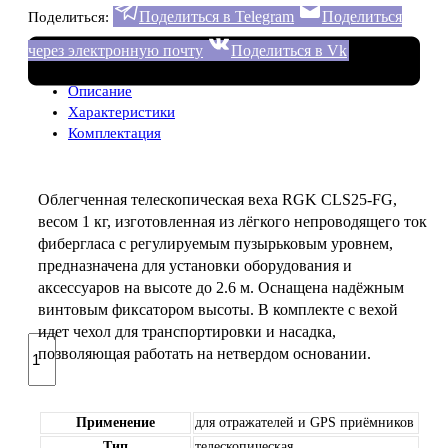
Поделиться в Telegram
Поделиться
Поделиться:
через электронную почту
Поделиться в Vk
Описание
Характеристики
Комплектация
Облегченная телескопическая веха RGK CLS25-FG,
весом 1 кг, изготовленная из лёгкого непроводящего ток
фибергласа с регулируемым пузырьковым уровнем,
предназначена для установки оборудования и
аксессуаров на высоте до 2.6 м. Оснащена надёжным
винтовым фиксатором высоты. В комплекте с вехой
идет чехол для транспортировки и насадка,
Количество
позволяющая работать на нетвердом основании.
товара
Веха
телескопическая
RGK
Применение
для отражателей и GPS приёмников
CLS25-
Тип
телескопическая