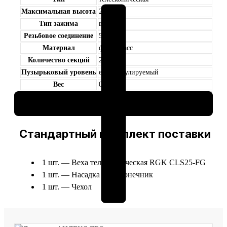
FG
Максимальная высота
2.5 м
Тип зажима
винт
Резьбовое соединение
5/8″
Материал
фибергласс
Количество секций
2 секции
Пузырьковый уровень
есть, регулируемый
Вес
0.9 кг
Гарантия
2 недели
Стандартный комплект поставки
1 шт. — Веха телескопическая RGK CLS25-FG
1 шт. — Насадка на наконечник
1 шт. — Чехол