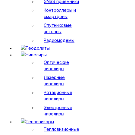
GNSS приемники
Контроллеры и
смартфоны
Спутниковые
антенны
Радиомодемы
Теодолиты
Нивелиры
Оптические
нивелиры
Лазерные
нивелиры
Ротационные
нивелиры
Электронные
нивелиры
Тепловизоры
Тепловизионные