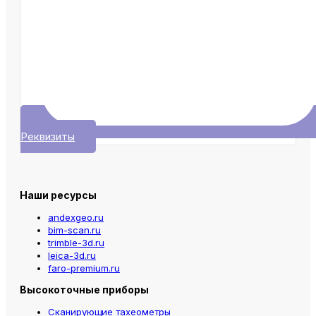
Реквизиты
Наши ресурсы
andexgeo.ru
bim-scan.ru
trimble-3d.ru
leica-3d.ru
faro-premium.ru
Высокоточные приборы
Сканирующие тахеометры