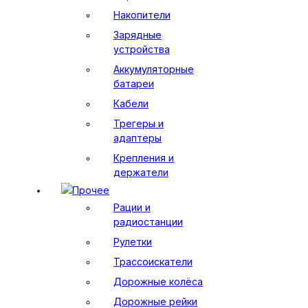
Накопители
Зарядные
устройства
Аккумуляторные
батареи
Кабели
Трегеры и
адаптеры
Крепления и
держатели
Прочее
Рации и
радиостанции
Рулетки
Трассоискатели
Дорожные колёса
Дорожные рейки