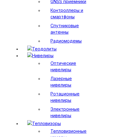
GNSS приемники
Контроллеры и
смартфоны
Спутниковые
антенны
Радиомодемы
Теодолиты
Нивелиры
Оптические
нивелиры
Лазерные
нивелиры
Ротационные
нивелиры
Электронные
нивелиры
Тепловизоры
Тепловизионные