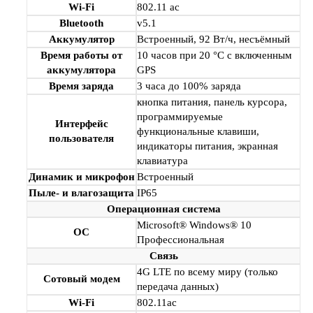
Wi-Fi
802.11 ac
Bluetooth
v5.1
Аккумулятор
Встроенный, 92 Вт/ч, несъёмный
Время работы от
10 часов при 20 °C с включенным
аккумулятора
GPS
Время заряда
3 часа до 100% заряда
кнопка питания, панель курсора,
программируемые
Интерфейс
функциональные клавиши,
пользователя
индикаторы питания, экранная
клавиатура
Динамик и микрофон
Встроенный
Пыле- и влагозащита
IP65
Операционная система
Microsoft® Windows® 10
ОС
Профессиональная
Связь
4G LTE по всему миру (только
Сотовый модем
передача данных)
Wi-Fi
802.11ac