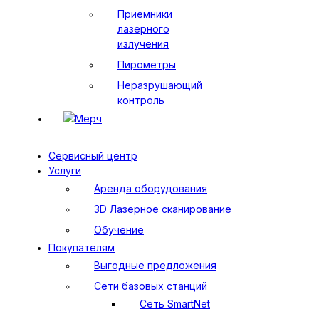
Приемники
лазерного
излучения
Пирометры
Неразрушающий
контроль
Мерч
Сервисный центр
Услуги
Аренда оборудования
3D Лазерное сканирование
Обучение
Покупателям
Выгодные предложения
Сети базовых станций
Сеть SmartNet