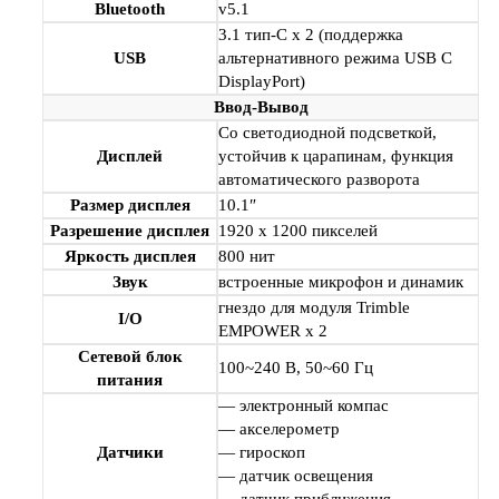
Bluetooth
v5.1
3.1 тип-C x 2 (поддержка
USB
альтернативного режима USB C
DisplayPort)
Ввод-Вывод
Со светодиодной подсветкой,
Дисплей
устойчив к царапинам, функция
автоматического разворота
Размер дисплея
10.1″
Разрешение дисплея
1920 x 1200 пикселей
Яркость дисплея
800 нит
Звук
встроенные микрофон и динамик
гнездо для модуля Trimble
I/O
EMPOWER x 2
Сетевой блок
100~240 В, 50~60 Гц
питания
— электронный компас
— акселерометр
Датчики
— гироскоп
— датчик освещения