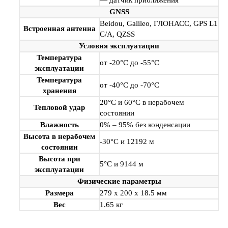
— датчик приближения
GNSS
Beidou, Galileo, ГЛОНАСС, GPS L1
Встроенная антенна
C/A, QZSS
Условия эксплуатации
Температура
от -20°C до -55°C
эксплуатации
Температура
от -40°C до -70°C
хранения
20°C и 60°C в нерабочем
Тепловой удар
состоянии
Влажность
0% – 95% без конденсации
Высота в нерабочем
-30°C и 12192 м
состоянии
Высота при
5°C и 9144 м
эксплуатации
Физические параметры
Размера
279 x 200 x 18.5 мм
Вес
1.65 кг