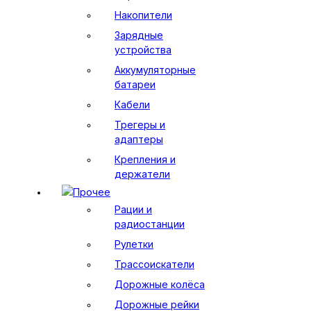
Накопители
Зарядные
устройства
Аккумуляторные
батареи
Кабели
Трегеры и
адаптеры
Крепления и
держатели
Прочее
Рации и
радиостанции
Рулетки
Трассоискатели
Дорожные колёса
Дорожные рейки