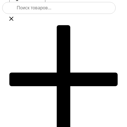
Поиск
Тахеометр
товаров
Sokkia
FX-
102
2"