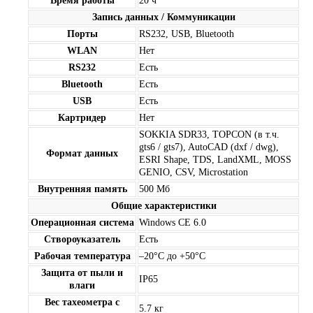
Время работы
20 ч
Запись данных / Коммуникации
Порты
RS232, USB, Bluetooth
WLAN
Нет
RS232
Есть
Bluetooth
Есть
USB
Есть
Картридер
Нет
SOKKIA SDR33, TOPCON (в т.ч.
gts6 / gts7), AutoCAD (dxf / dwg),
Формат данных
ESRI Shape, TDS, LandXML, MOSS
GENIO, CSV, Microstation
Внутренняя память
500 Мб
Общие характеристики
Операционная система
Windows CE 6.0
Створоуказатель
Есть
Рабочая температура
–20°C до +50°C
Защита от пыли и
IP65
влаги
Вес тахеометра с
5.7 кг