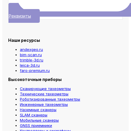
Реквизиты
Наши ресурсы
andexgeo.ru
bim-scan.ru
trimble-3d.ru
leica-3d.ru
faro-premium.ru
Высокоточные приборы
Сканирующие тахеометры
Технические тахеометры
Роботизированные тахеометры
Инженерные тахеометры
Наземные сканеры
SLAM сканеры
Мобильные сканеры
GNSS приемники
Контроллеры и смартфоны