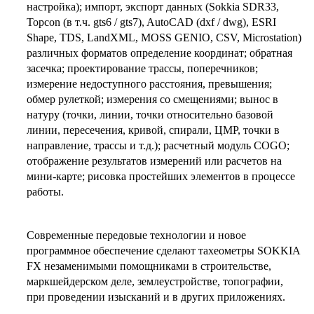
настройка); импорт, экспорт данных (Sokkia SDR33,
Topcon (в т.ч. gts6 / gts7), AutoCAD (dxf / dwg), ESRI
Shape, TDS, LandXML, MOSS GENIO, CSV, Microstation)
различных форматов определение координат; обратная
засечка; проектирование трассы, поперечников;
измерение недоступного расстояния, превышения;
обмер рулеткой; измерения со смещениями; вынос в
натуру (точки, линии, точки относительно базовой
линии, пересечения, кривой, спирали, ЦМР, точки в
направление, трассы и т.д.); расчетный модуль COGO;
отображение результатов измерений или расчетов на
мини-карте; рисовка простейших элементов в процессе
работы.
Современные передовые технологии и новое
программное обеспечение сделают тахеометры SOKKIA
FX незаменимыми помощниками в строительстве,
маркшейдерском деле, землеустройстве, топографии,
при проведении изысканий и в других приложениях.