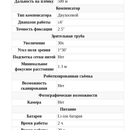
Дальность на плёнку
500 м
Компенсатор
Тип компенсатора
Двухосевой
Диапазон работы
±6’
Точность фиксации
2.5″
Зрительная труба
Увеличение
30х
Угол поля зрения
1°30’
Подсветка сетки нитей
Нет
Минимальное
1.3 м
фокусное расстояние
Роботизированная съёмка
Возможность
Нет
сканирования
Фотографические возможности
Камера
Нет
Питание
Батарея
Li-ion батарея
Время работы
2 ч