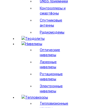
GNSS приемники
Контроллеры и
смартфоны
Спутниковые
антенны
Радиомодемы
Теодолиты
Нивелиры
Оптические
нивелиры
Лазерные
нивелиры
Ротационные
нивелиры
Электронные
нивелиры
Тепловизоры
Тепловизионные