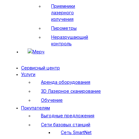
Приемники
лазерного
излучения
Пирометры
Неразрушающий
контроль
Мерч
Сервисный центр
Услуги
Аренда оборудования
3D Лазерное сканирование
Обучение
Покупателям
Выгодные предложения
Сети базовых станций
Сеть SmartNet