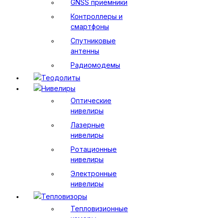
GNSS приемники
Контроллеры и
смартфоны
Спутниковые
антенны
Радиомодемы
Теодолиты
Нивелиры
Оптические
нивелиры
Лазерные
нивелиры
Ротационные
нивелиры
Электронные
нивелиры
Тепловизоры
Тепловизионные