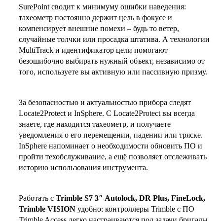
SurePoint сводит к минимуму ошибки наведения:
тахеометр постоянно держит цель в фокусе и
компенсирует внешние помехи – будь то ветер,
случайные толчки или просадка штатива. А технологии
MultiTrack и идентификатор цели помогают
безошибочно выбирать нужный объект, независимо от
того, используете вы активную или пассивную призму.
За безопасностью и актуальностью прибора следят
Locate2Protect и InSphere. С Locate2Protect вы всегда
знаете, где находится тахеометр, и получаете
уведомления о его перемещении, падении или тряске.
InSphere напоминает о необходимости обновить ПО и
пройти техобслуживание, а ещё позволяет отслеживать
историю использования инструмента.
Работать с
Trimble S7 3″ Autolock, DR Plus, FineLock,
Trimble VISION
удобно: контроллеры Trimble с ПО
Trimble Access легко настраиваются под задачи бригады