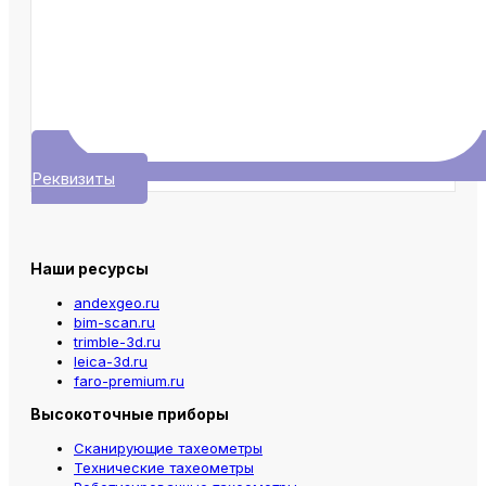
Реквизиты
Наши ресурсы
andexgeo.ru
bim-scan.ru
trimble-3d.ru
leica-3d.ru
faro-premium.ru
Высокоточные приборы
Сканирующие тахеометры
Технические тахеометры