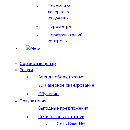
Приемники
лазерного
излучения
Пирометры
Неразрушающий
контроль
Мерч
Сервисный центр
Услуги
Аренда оборудования
3D Лазерное сканирование
Обучение
Покупателям
Выгодные предложения
Сети базовых станций
Сеть SmartNet