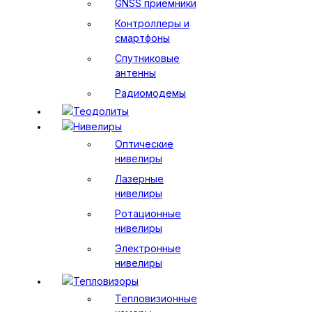
GNSS приемники
Контроллеры и
смартфоны
Спутниковые
антенны
Радиомодемы
Теодолиты
Нивелиры
Оптические
нивелиры
Лазерные
нивелиры
Ротационные
нивелиры
Электронные
нивелиры
Тепловизоры
Тепловизионные