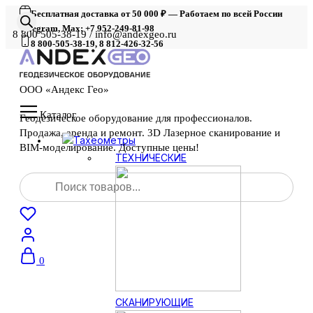
Бесплатная доставка от 50 000 ₽ — Работаем по всей России
Telegram, Max: +7 952-249-81-98
8 800 505-38-19 / info@andexgeo.ru
8 800-505-38-19, 8 812-426-32-56
ООО «Андекс Гео»
Каталог
Геодезическое оборудование для профессионалов.
Продажа, аренда и ремонт. 3D Лазерное сканирование и
Тахеометры
BIM-моделирование. Доступные цены!
ТЕХНИЧЕСКИЕ
Поиск
товаров
0
СКАНИРУЮЩИЕ