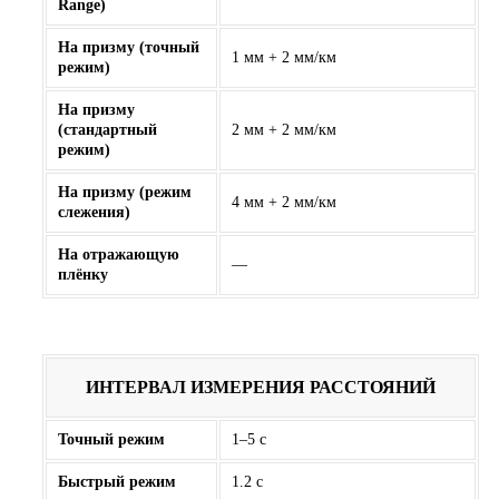
Range)
На призму (точный
1 мм + 2 мм/км
режим)
На призму
(стандартный
2 мм + 2 мм/км
режим)
На призму (режим
4 мм + 2 мм/км
слежения)
На отражающую
—
плёнку
ИНТЕРВАЛ ИЗМЕРЕНИЯ РАССТОЯНИЙ
Точный режим
1–5 с
Быстрый режим
1.2 с