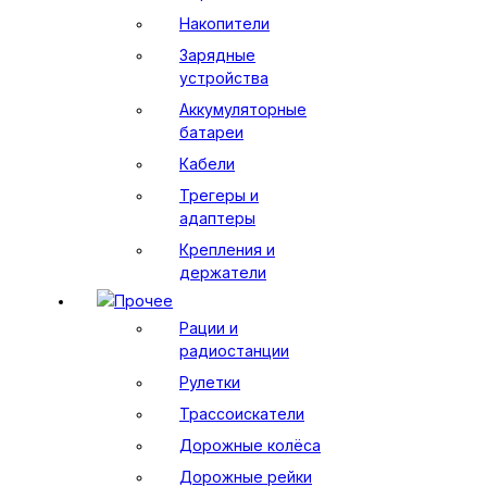
Накопители
Зарядные
устройства
Аккумуляторные
батареи
Кабели
Трегеры и
адаптеры
Крепления и
держатели
Прочее
Рации и
радиостанции
Рулетки
Трассоискатели
Дорожные колёса
Дорожные рейки