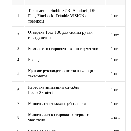
Тахеометр Trimble S7 3″ Autolock, DR
1
Plus, FineLock, Trimble VISION с
1 шт.
трегером
Отвертка Torx T30 для снятия ручки
2
1 шт.
инструмента
3
Комплект юстировочных инструментов
1 шт.
4
Бленда
1 шт.
Краткое руководство по эксплуатации
5
1 шт.
тахеометра
Карточка активации службы
6
1 шт.
Locate2Protect
7
Мишень из отражающей пленки
1 шт.
Мишень для юстировки лазерного
8
1 шт.
указателя