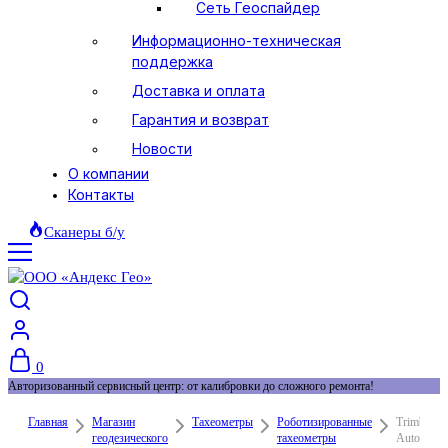
Сеть Геоспайдер
Информационно-техническая
поддержка
Доставка и оплата
Гарантия и возврат
Новости
О компании
Контакты
Сканеры б/у
0
Авторизованный сервисный центр: от калибровки до сложного ремонта!
Главная
Магазин
Тахеометры
Роботизированные
Trimble S7
геодезического
тахеометры
Autolock,