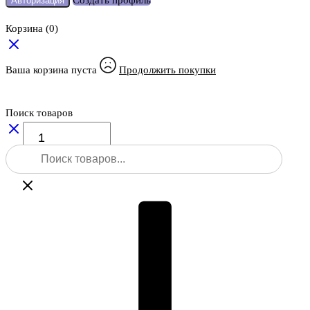
Создать профиль
Авторизация
Корзина
(0)
Ваша корзина пуста
Продолжить покупки
Поиск товаров
Количество
товара
Поиск
Leica
товаров
TruView
–
программное
обеспечение