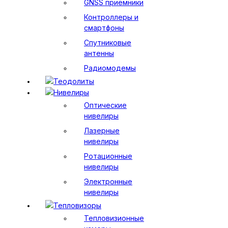
GNSS приемники
Контроллеры и
смартфоны
Спутниковые
антенны
Радиомодемы
Теодолиты
Нивелиры
Оптические
нивелиры
Лазерные
нивелиры
Ротационные
нивелиры
Электронные
нивелиры
Тепловизоры
Тепловизионные