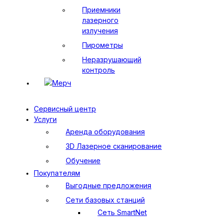
Приемники
лазерного
излучения
Пирометры
Неразрушающий
контроль
Мерч
Сервисный центр
Услуги
Аренда оборудования
3D Лазерное сканирование
Обучение
Покупателям
Выгодные предложения
Сети базовых станций
Сеть SmartNet