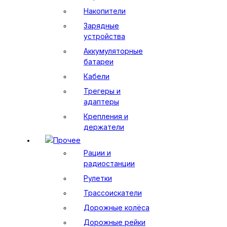
Накопители
Зарядные
устройства
Аккумуляторные
батареи
Кабели
Трегеры и
адаптеры
Крепления и
держатели
Прочее
Рации и
радиостанции
Рулетки
Трассоискатели
Дорожные колёса
Дорожные рейки