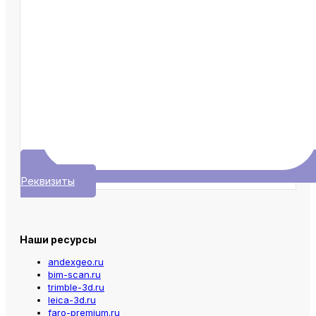
Реквизиты
Наши ресурсы
andexgeo.ru
bim-scan.ru
trimble-3d.ru
leica-3d.ru
faro-premium.ru