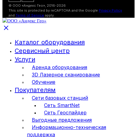
© ООО «Андекс Гео», 2016-2026
This site is protected by reCAPTCHA and the Google
Privacy Policy
and
Terms of Service
apply.
Каталог оборудования
Сервисный центр
Услуги
Аренда оборудования
3D Лазерное сканирование
Обучение
Покупателям
Сети базовых станций
Сеть SmartNet
Сеть Геоспайдер
Выгодные предложения
Информационно-техническая
поддержка