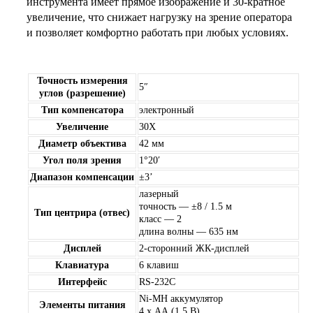
инструмента имеет прямое изображение и 30-кратное
увеличение, что снижает нагрузку на зрение оператора
и позволяет комфортно работать при любых условиях.
Точность измерения
5″
углов (разрешение)
Тип компенсатора
электронный
Увеличение
30X
Диаметр объектива
42 мм
Угол поля зрения
1°20′
Диапазон компенсации
±3’
лазерный
точность — ±8 / 1.5 м
Тип центрира (отвес)
класс — 2
длина волны — 635 нм
Дисплей
2-сторонний ЖК-дисплей
Клавиатура
6 клавиш
Интерфейс
RS-232C
Ni-MH аккумулятор
Элементы питания
4 х АА (1,5 В)