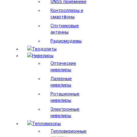
GNSS приемники
Контроллеры и
смартфоны
Спутниковые
антенны
Радиомодемы
Теодолиты
Нивелиры
Оптические
нивелиры
Лазерные
нивелиры
Ротационные
нивелиры
Электронные
нивелиры
Тепловизоры
Тепловизионные