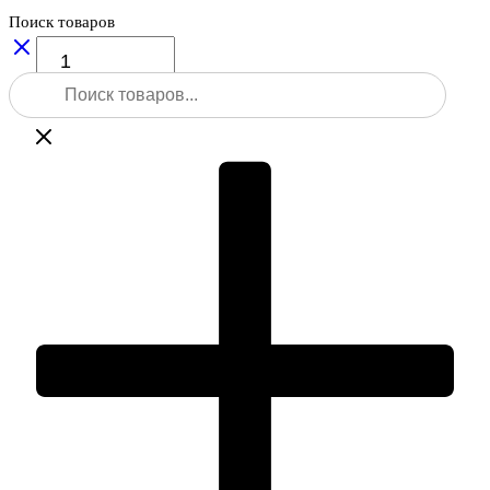
Поиск товаров
Количество
товара
Поиск
Vega
товаров
TEO-
5B
5"
–
электронный
теодолит