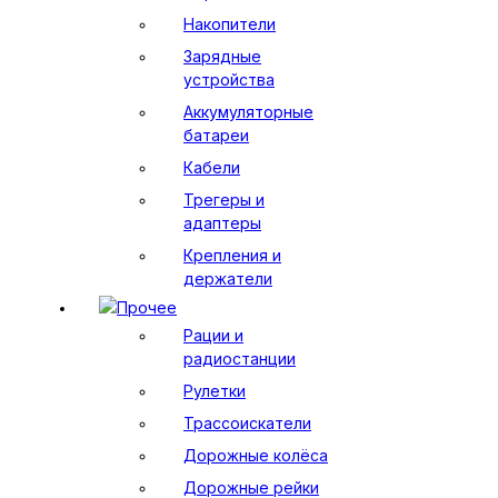
Накопители
Зарядные
устройства
Аккумуляторные
батареи
Кабели
Трегеры и
адаптеры
Крепления и
держатели
Прочее
Рации и
радиостанции
Рулетки
Трассоискатели
Дорожные колёса
Дорожные рейки