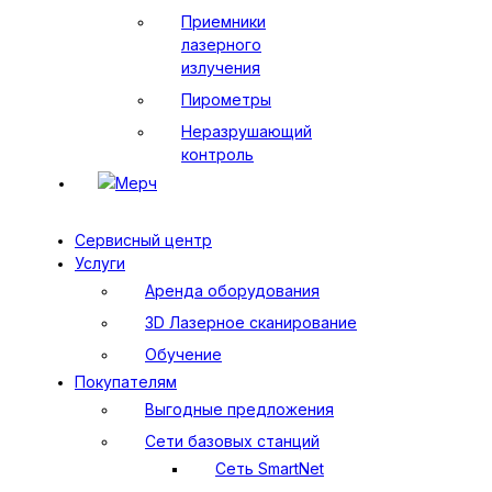
Приемники
лазерного
излучения
Пирометры
Неразрушающий
контроль
Мерч
Сервисный центр
Услуги
Аренда оборудования
3D Лазерное сканирование
Обучение
Покупателям
Выгодные предложения
Сети базовых станций
Сеть SmartNet