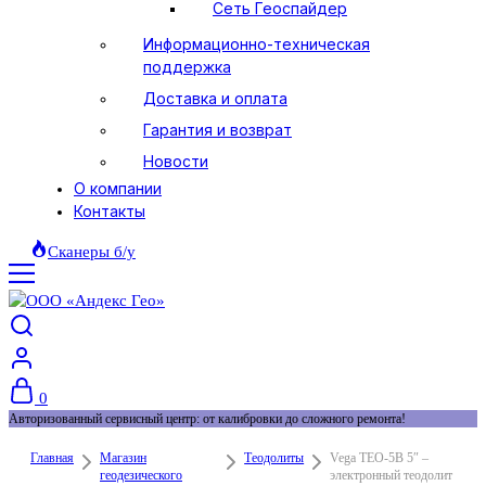
Сеть Геоспайдер
Информационно-техническая
поддержка
Доставка и оплата
Гарантия и возврат
Новости
О компании
Контакты
Сканеры б/у
0
Авторизованный сервисный центр: от калибровки до сложного ремонта!
Главная
Магазин
Теодолиты
Vega TEO-5B 5″ –
геодезического
электронный теодолит