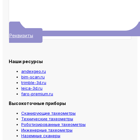
Реквизиты
Наши ресурсы
andexgeo.ru
bim-scan.ru
trimble-3d.ru
leica-3d.ru
faro-premium.ru
Высокоточные приборы
Сканирующие тахеометры
Технические тахеометры
Роботизированные тахеометры
Инженерные тахеометры
Наземные сканеры