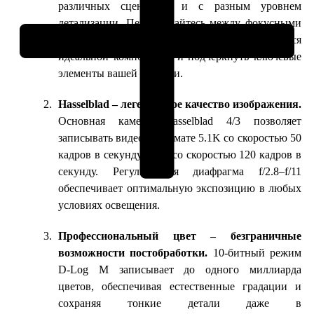
различных сценариях и с разным уровнем
детализации. Переключайтесь между фокусными
расстояниями одним касанием, чтобы добиться
идеальной композиции и подчеркнуть ключевые
элементы вашей истории.
Hasselblad – легендарное качество изображения.
Основная камера Hasselblad 4/3 позволяет
записывать видео в формате 5.1K со скоростью 50
кадров в секунду и 4K со скоростью 120 кадров в
секунду. Регулируемая диафрагма f/2.8–f/11
обеспечивает оптимальную экспозицию в любых
условиях освещения.
Профессиональный цвет – безграничные
возможности постобработки.
10-битный режим
D-Log M записывает до одного миллиарда
цветов, обеспечивая естественные градации и
сохраняя тонкие детали даже в