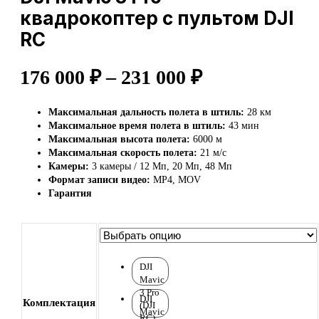
квадрокоптер с пультом DJI
RC
Диапазон
176 000
₽
–
231 000
₽
цен:
Максимальная дальность полета в штиль:
28 км
Максимальное время полета в штиль:
43 мин
176
Максимальная высота полета:
6000 м
Максимальная скорость полета:
21 м/с
000 ₽
Камеры:
3 камеры / 12 Мп, 20 Мп, 48 Мп
Формат записи видео:
MP4, MOV
–
Гарантия
231
000 ₽
DJI
Mavic
3 Pro
DJI
Комплектация
(DJI
Mavic
RC)