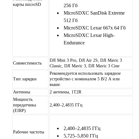
карты microSD
256 Гб
MicroSDXC SanDisk Extreme
512 Гб
MicroSDXC Lexar 667x 64 Гб
MicroSDXC Lexar High-
Endurance
DJI Mini 3 Pro, DJI Air 2S, DJI Mavic 3
Совместимость
Classic, DJI Mavic 3, DJI Mavic 3 Cine
Рекомендуется использовать зарядное
Тип зарядки
устройство с номиналом 5 В/2 А или
выше.
Антенны
2 антенны, 1T2R
Мощность
передатчика
2,400–2,4835 ГГц
(EIRP)
2,400–2,4835 ГГц
Рабочие частоты
5,725–5,850 ГГц