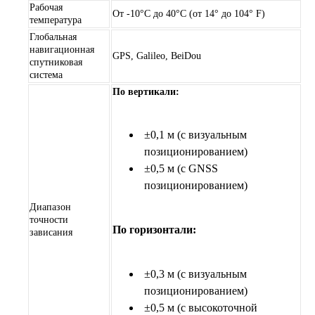
Рабочая
От -10°C до 40°C (от 14° до 104° F)
температура
Глобальная
навигационная
GPS, Galileo, BeiDou
спутниковая
система
По вертикали:
±0,1 м (с визуальным
позиционированием)
±0,5 м (с GNSS
позиционированием)
Диапазон
точности
По горизонтали:
зависания
±0,3 м (с визуальным
позиционированием)
±0,5 м (с высокоточной