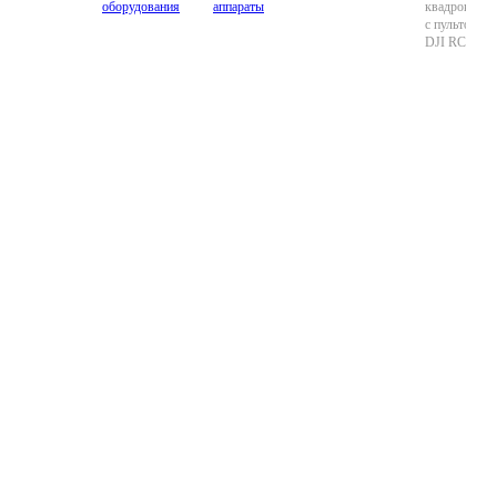
оборудования
аппараты
квадрокопте
с пультом
DJI RC