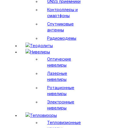
GNSS приемники
Контроллеры и
смартфоны
Спутниковые
антенны
Радиомодемы
Теодолиты
Нивелиры
Оптические
нивелиры
Лазерные
нивелиры
Ротационные
нивелиры
Электронные
нивелиры
Тепловизоры
Тепловизионные