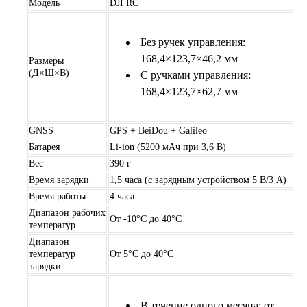
Модель
DJI RC
Без ручек управления:
168,4×123,7×46,2 мм
Размеры
(Д×Ш×В)
С ручками управления:
168,4×123,7×62,7 мм
GNSS
GPS + BeiDou + Galileo
Батарея
Li-ion (5200 мАч при 3,6 В)
Вес
390 г
Время зарядки
1,5 часа (с зарядным устройством 5 В/3 А)
Время работы
4 часа
Диапазон рабочих
От -10°C до 40°C
температур
Диапазон
температур
От 5°C до 40°C
зарядки
В течение одного месяца: от