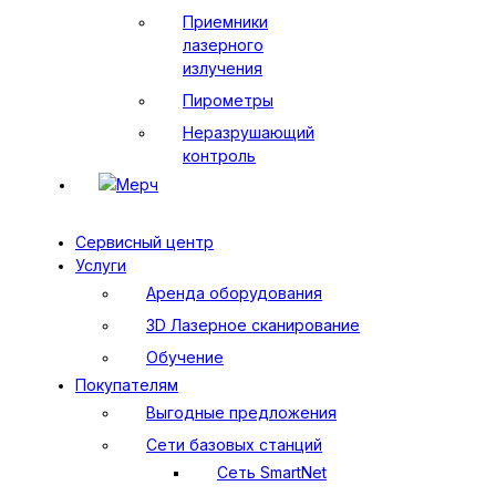
Приемники
лазерного
излучения
Пирометры
Неразрушающий
контроль
Мерч
Сервисный центр
Услуги
Аренда оборудования
3D Лазерное сканирование
Обучение
Покупателям
Выгодные предложения
Сети базовых станций
Сеть SmartNet