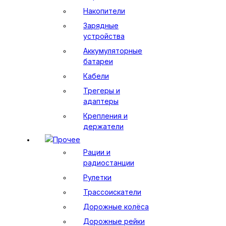
Накопители
Зарядные
устройства
Аккумуляторные
батареи
Кабели
Трегеры и
адаптеры
Крепления и
держатели
Прочее
Рации и
радиостанции
Рулетки
Трассоискатели
Дорожные колёса
Дорожные рейки