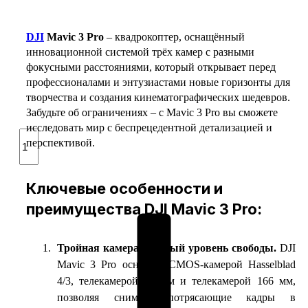
DJI
Mavic 3 Pro
– квадрокоптер, оснащённый
инновационной системой трёх камер с разными
фокусными расстояниями, который открывает перед
профессионалами и энтузиастами новые горизонты для
творчества и создания кинематографических шедевров.
Забудьте об ограничениях – с Mavic 3 Pro вы сможете
исследовать мир с беспрецедентной детализацией и
Количество
перспективой.
товара
DJI
Mavic
Ключевые особенности и
3
Pro
преимущества DJI Mavic 3 Pro:
–
квадрокоптер
с
Тройная камера – новый уровень свободы.
DJI
пультом
Mavic 3 Pro оснащён CMOS-камерой Hasselblad
DJI
4/3, телекамерой 70 мм и телекамерой 166 мм,
RC
позволяя снимать потрясающие кадры в