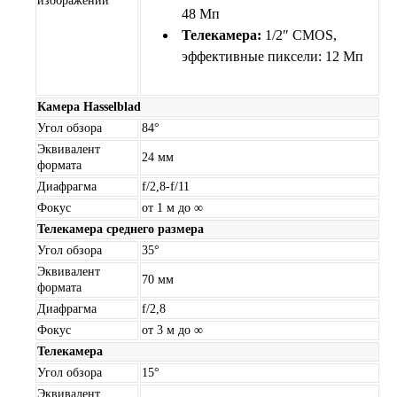
изображений
48 Мп
Телекамера:
1/2″ CMOS,
эффективные пиксели: 12 Мп
Камера Hasselblad
Угол обзора
84°
Эквивалент
24 мм
формата
Диафрагма
f/2,8-f/11
Фокус
от 1 м до ∞
Телекамера среднего размера
Угол обзора
35°
Эквивалент
70 мм
формата
Диафрагма
f/2,8
Фокус
от 3 м до ∞
Телекамера
Угол обзора
15°
Эквивалент