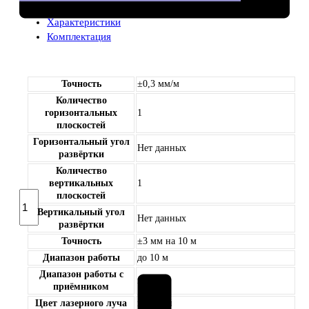
Характеристики
Комплектация
Точность
±0,3 мм/м
Количество
горизонтальных
1
плоскостей
Горизонтальный угол
Нет данных
развёртки
Количество
вертикальных
1
Количество
плоскостей
товара
Вертикальный угол
Нет данных
Лазерный
развёртки
нивелир
Точность
±3 мм на 10 м
Bosch
Диапазон работы
до 10 м
GLL
Диапазон работы с
2
нет
приёмником
Professional
Цвет лазерного луча
красный
+