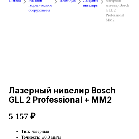
Главная
Магазин
Нивелиры
Лазерные
Лазерный
геодезического
нивелиры
нивелир Bosch
оборудования
GLL 2
Professional +
ММ2
Лазерный нивелир Bosch
GLL 2 Professional + ММ2
5 157
₽
Тип:
лазерный
Точность:
±0,3 мм/м