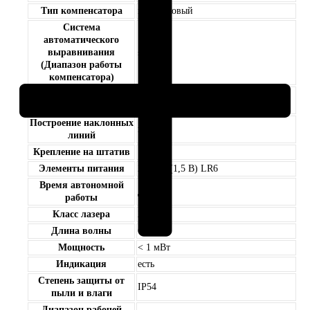
Тип компенсатора
маятниковый
ММ2
Система
автоматического
выравнивания
± 4°
(Диапазон работы
компенсатора)
Лазерный отвес (Точка
нет
отвеса)
Построение наклонных
нет
линий
Крепление на штатив
1/4»
Элементы питания
2 х АА (1,5 В) LR6
Время автономной
до 15 ч
работы
Класс лазера
2
Длина волны
650 нм
Мощность
< 1 мВт
Индикация
есть
Степень защиты от
IP54
пыли и влаги
Диапазон рабочей