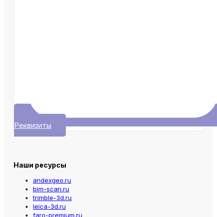
Реквизиты
Наши ресурсы
andexgeo.ru
bim-scan.ru
trimble-3d.ru
leica-3d.ru
faro-premium.ru