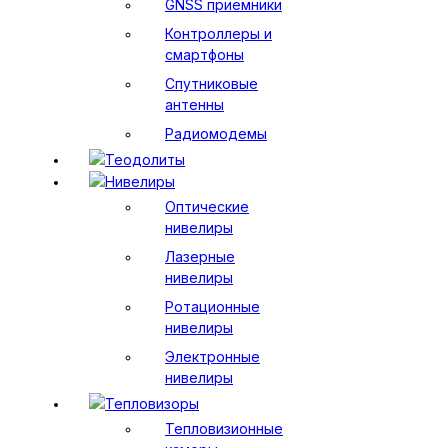
GNSS приемники
Контроллеры и
смартфоны
Спутниковые
антенны
Радиомодемы
Теодолиты
Нивелиры
Оптические
нивелиры
Лазерные
нивелиры
Ротационные
нивелиры
Электронные
нивелиры
Тепловизоры
Тепловизионные