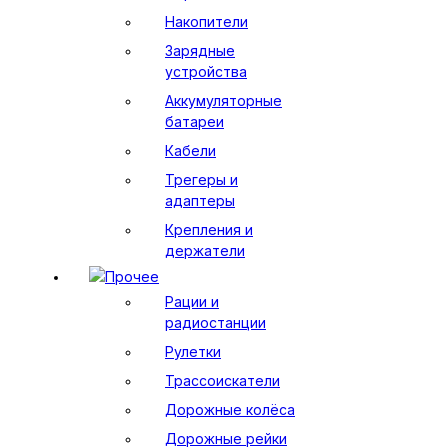
Накопители
Зарядные
устройства
Аккумуляторные
батареи
Кабели
Трегеры и
адаптеры
Крепления и
держатели
Прочее
Рации и
радиостанции
Рулетки
Трассоискатели
Дорожные колёса
Дорожные рейки