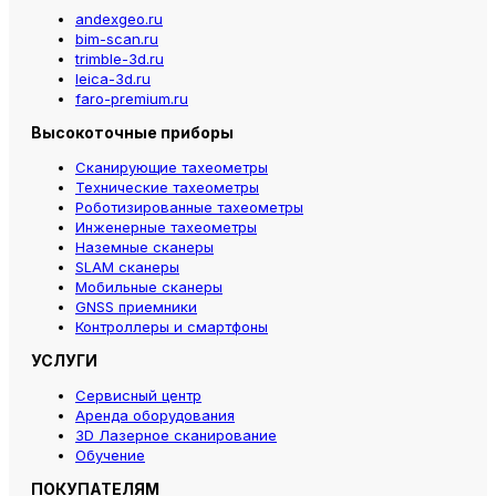
andexgeo.ru
bim-scan.ru
trimble-3d.ru
leica-3d.ru
faro-premium.ru
Высокоточные приборы
Сканирующие тахеометры
Технические тахеометры
Роботизированные тахеометры
Инженерные тахеометры
Наземные сканеры
SLAM сканеры
Мобильные сканеры
GNSS приемники
Контроллеры и смартфоны
УСЛУГИ
Сервисный центр
Аренда оборудования
3D Лазерное сканирование
Обучение
ПОКУПАТЕЛЯМ