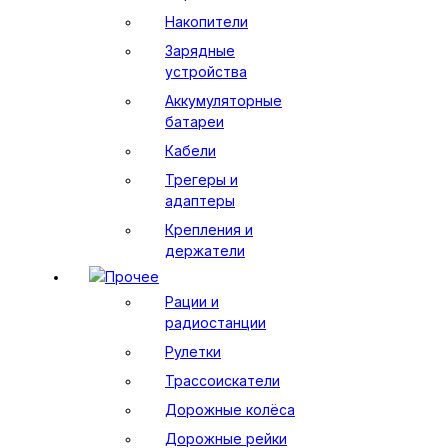
Накопители
Зарядные
устройства
Аккумуляторные
батареи
Кабели
Трегеры и
адаптеры
Крепления и
держатели
Прочее
Рации и
радиостанции
Рулетки
Трассоискатели
Дорожные колёса
Дорожные рейки