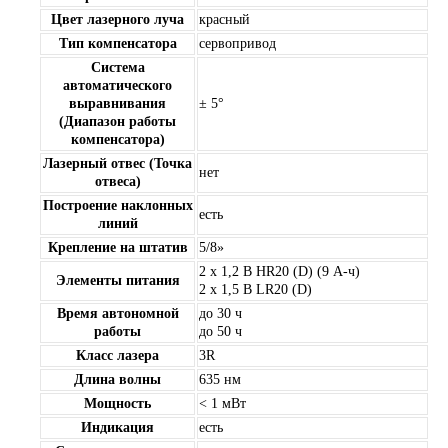
Цвет лазерного луча
красный
Тип компенсатора
сервопривод
Система
автоматического
выравнивания
± 5°
(Диапазон работы
компенсатора)
Лазерный отвес (Точка
нет
отвеса)
Построение наклонных
есть
линий
Крепление на штатив
5/8»
2 x 1,2 В HR20 (D) (9 А-ч)
Элементы питания
2 x 1,5 В LR20 (D)
Время автономной
до 30 ч
работы
до 50 ч
Класс лазера
3R
Длина волны
635 нм
Мощность
< 1 мВт
Индикация
есть