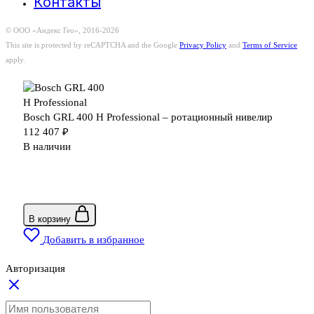
Контакты
© ООО «Андекс Гео», 2016-2026
This site is protected by reCAPTCHA and the Google
Privacy Policy
and
Terms of Service
apply.
Bosch GRL 400 H Professional – ротационный нивелир
112 407
₽
В наличии
В корзину
Добавить в избранное
Авторизация