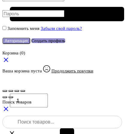
Запомнить меня
Забыли свой пароль?
Создать профиль
Авторизация
Корзина
(0)
Ваша корзина пуста
Продолжить покупки
Количество
товара
Поиск товаров
Bosch
GRL
Поиск
400
товаров
H
Professional