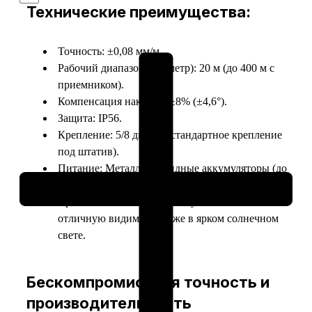
Технические преимущества:
GRL
400
H
Точность: ±0,08 мм/м.
Professional
Рабочий диапазон (диаметр): 20 м (до 400 м с
–
приемником).
ротационный
Компенсация наклона: ±8% (±4,6°).
нивелир
Защита: IP56.
Крепление: 5/8 дюйма (стандартное крепление
под штатив).
Питание: Металлогидридные аккумуляторы (до
30 часов работы).
Яркий и четкий лазерный луч: Обеспечивает
отличную видимость даже в ярком солнечном
свете.
Бескомпромиссная точность и
производительность