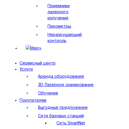
Приемники
лазерного
излучения
Пирометры
Неразрушающий
контроль
Мерч
Сервисный центр
Услуги
Аренда оборудования
3D Лазерное сканирование
Обучение
Покупателям
Выгодные предложения
Сети базовых станций
Сеть SmartNet