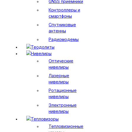
GNSS приемники
Контроллеры и
смартфоны
Спутниковые
антенны
Радиомодемы
Теодолиты
Нивелиры
Оптические
нивелиры
Лазерные
нивелиры
Ротационные
нивелиры
Электронные
нивелиры
Тепловизоры
Тепловизионные