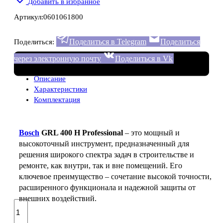
Добавить в избранное
Артикул:
0601061800
Поделиться в Telegram
Поделиться
Поделиться:
через электронную почту
Поделиться в Vk
Описание
Характеристики
Комплектация
Bosch
GRL 400 H Professional
– это мощный и
высокоточный инструмент, предназначенный для
решения широкого спектра задач в строительстве и
ремонте, как внутри, так и вне помещений. Его
ключевое преимущество – сочетание высокой точности,
расширенного функционала и надежной защиты от
внешних воздействий.
Количество
товара
Bosch