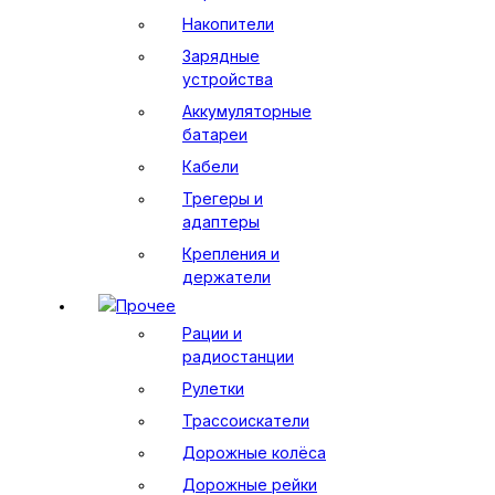
Накопители
Зарядные
устройства
Аккумуляторные
батареи
Кабели
Трегеры и
адаптеры
Крепления и
держатели
Прочее
Рации и
радиостанции
Рулетки
Трассоискатели
Дорожные колёса
Дорожные рейки