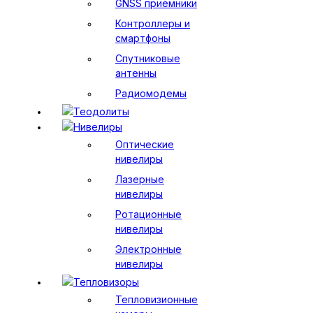
GNSS приемники
Контроллеры и
смартфоны
Спутниковые
антенны
Радиомодемы
Теодолиты
Нивелиры
Оптические
нивелиры
Лазерные
нивелиры
Ротационные
нивелиры
Электронные
нивелиры
Тепловизоры
Тепловизионные