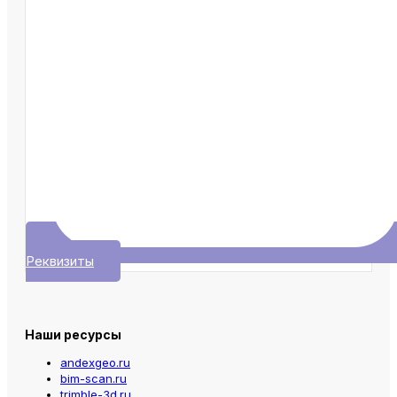
Реквизиты
Наши ресурсы
andexgeo.ru
bim-scan.ru
trimble-3d.ru