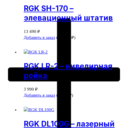
SP-
RGK SH-170 –
400G
–
элевационный штатив
ротационный
нивелир
13 490
₽
Добавить в заказ
(
13 490
₽
)
RGK LR-2 – нивелирная
рейка
3 990
₽
Добавить в заказ
(
3 990
₽
)
RGK DL100G – лазерный