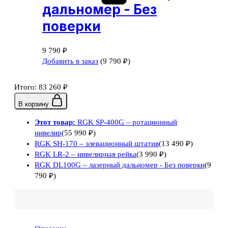
дальномер - Без
поверки
9 790
₽
Добавить в заказ
(
9 790
₽
)
Итого:
83 260
₽
В корзину
Этот товар:
RGK SP-400G – ротационный
нивелир
(
55 990
₽
)
RGK SH-170 – элевационный штатив
(
13 490
₽
)
RGK LR-2 – нивелирная рейка
(
3 990
₽
)
RGK DL100G – лазерный дальномер - Без поверки
(
9
790
₽
)