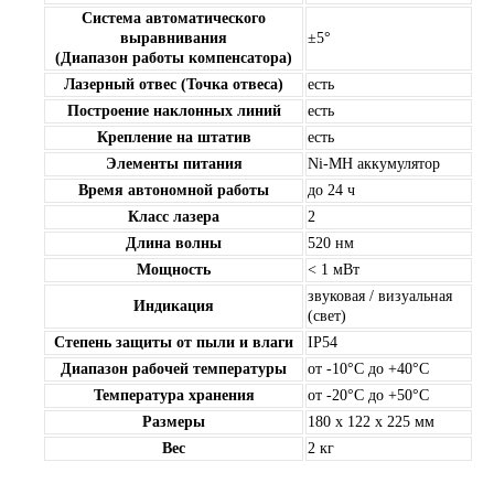
Система автоматического
выравнивания
±5°
(Диапазон работы компенсатора)
Лазерный отвес (Точка отвеса)
есть
Построение наклонных линий
есть
Крепление на штатив
есть
Элементы питания
Ni-MH аккумулятор
Время автономной работы
до 24 ч
Класс лазера
2
Длина волны
520 нм
Мощность
< 1 мВт
звуковая / визуальная
Индикация
(свет)
Степень защиты от пыли и влаги
IP54
Диапазон рабочей температуры
от -10°С до +40°С
Температура хранения
от -20°С до +50°С
Размеры
180 x 122 x 225 мм
Вес
2 кг