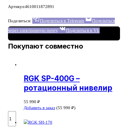
Артикул:
4610011872891
Поделиться в Telegram
Поделиться
Поделиться:
через электронную почту
Поделиться в Vk
Покупают совместно
RGK SP-400G –
ротационный нивелир
55 990
₽
Добавить в заказ
(
55 990
₽
)
Количество
товара
RGK