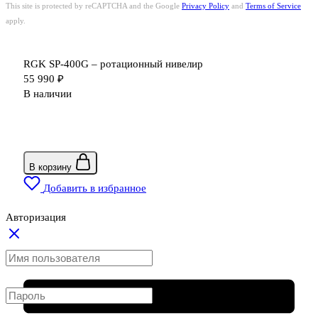
This site is protected by reCAPTCHA and the Google
Privacy Policy
and
Terms of Service
apply.
RGK SP-400G – ротационный нивелир
55 990
₽
В наличии
В корзину
Добавить в избранное
Авторизация