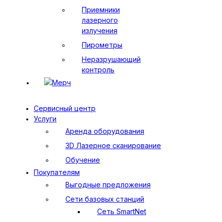
Приемники
лазерного
излучения
Пирометры
Неразрушающий
контроль
Мерч
Сервисный центр
Услуги
Аренда оборудования
3D Лазерное сканирование
Обучение
Покупателям
Выгодные предложения
Сети базовых станций
Сеть SmartNet