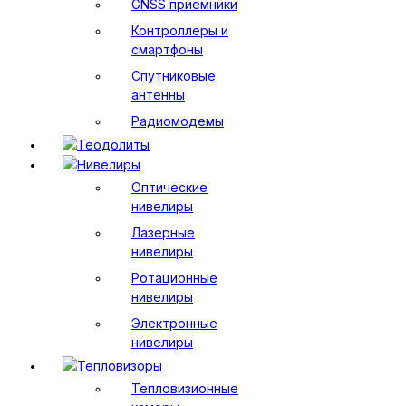
GNSS приемники
Контроллеры и
смартфоны
Спутниковые
антенны
Радиомодемы
Теодолиты
Нивелиры
Оптические
нивелиры
Лазерные
нивелиры
Ротационные
нивелиры
Электронные
нивелиры
Тепловизоры
Тепловизионные