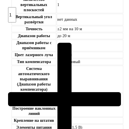
вертикальных
1
Количество
плоскостей
товара
Вертикальный угол
нет данных
Лазерный
развёртки
нивелир
Точность
±2 мм на 10 м
ADA
Диапазон работы
до 20 м
Cube
Диапазон работы с
Mini
нет
приёмником
Professional
Цвет лазерного луча
красный
Тип компенсатора
маятниковый
Система
автоматического
выравнивания
± 3°
(Диапазон работы
компенсатора)
Лазерный отвес (Точка
нет
отвеса)
Построение наклонных
нет
линий
Крепление на штатив
1/4»
Элементы питания
2 х АА (1,5 В)