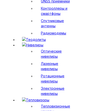
GNSS приемники
Контроллеры и
смартфоны
Спутниковые
антенны
Радиомодемы
Теодолиты
Нивелиры
Оптические
нивелиры
Лазерные
нивелиры
Ротационные
нивелиры
Электронные
нивелиры
Тепловизоры
Тепловизионные