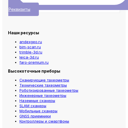
Реквизиты
Наши ресурсы
andexgeo.ru
bim-scan.ru
trimble-3d.ru
leica-3d.ru
faro-premium.ru
Высокоточные приборы
Сканирующие тахеометры
Технические тахеометры
Роботизированные тахеометры
Инженерные тахеометры
Наземные сканеры
SLAM сканеры
Мобильные сканеры
GNSS приемники
Контроллеры и смартфоны