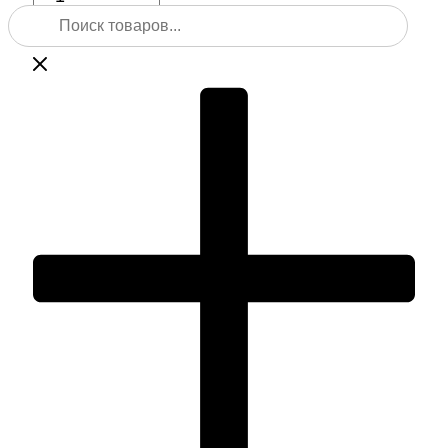
Поиск
Лазерный
товаров
нивелир
ADA
Cube
Mini
Professional