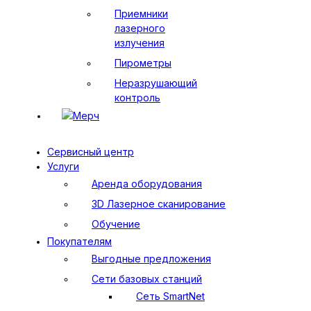
Приемники
лазерного
излучения
Пирометры
Неразрушающий
контроль
Мерч
Сервисный центр
Услуги
Аренда оборудования
3D Лазерное сканирование
Обучение
Покупателям
Выгодные предложения
Сети базовых станций
Сеть SmartNet