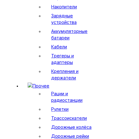
Накопители
Зарядные
устройства
Аккумуляторные
батареи
Кабели
Трегеры и
адаптеры
Крепления и
держатели
Прочее
Рации и
радиостанции
Рулетки
Трассоискатели
Дорожные колёса
Дорожные рейки