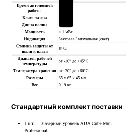
Время автономной
до 20 ч
работы
Класс лазера
2
Длина волны
635 нм
Мощность
< 1 мВт
Индикация
Звуковая / визуальная (свет)
Степень защиты от
IP54
пыли и влаги
Диапазон рабочей
от -10° до +45°С
температуры
Температура хранения
от -20° до +60°С
Размеры
65 x 65 x 45 мм
Вес
0.19 кг
Стандартный комплект поставки
1 шт. — Лазерный уровень ADA Cube Mini
Professional