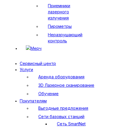
Приемники
лазерного
излучения
Пирометры
Неразрушающий
контроль
Мерч
Сервисный центр
Услуги
Аренда оборудования
3D Лазерное сканирование
Обучение
Покупателям
Выгодные предложения
Сети базовых станций
Сеть SmartNet