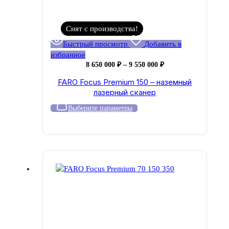
Снят с производства!
Быстрый просмотр
Добавить в
избранное
Диапазон
8 650 000
₽
–
9 550 000
₽
цен:
FARO Focus Premium 150 – наземный
8
лазерный сканер
650
000 ₽
Этот
Выберите параметры
–
товар
9
имеет
550
несколько
000 ₽
вариаций.
Опции
можно
выбрать
на
странице
товара.