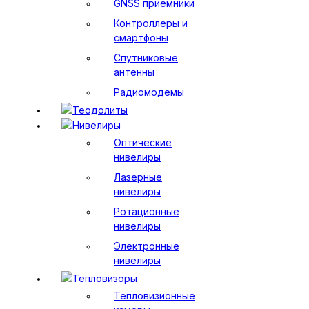
GNSS приемники
Контроллеры и
смартфоны
Спутниковые
антенны
Радиомодемы
Теодолиты
Нивелиры
Оптические
нивелиры
Лазерные
нивелиры
Ротационные
нивелиры
Электронные
нивелиры
Тепловизоры
Тепловизионные