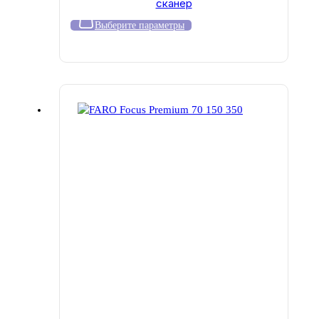
сканер
950
000 ₽
Этот
Выберите параметры
–
товар
6
имеет
850
несколько
000 ₽
вариаций.
Опции
можно
выбрать
на
странице
товара.