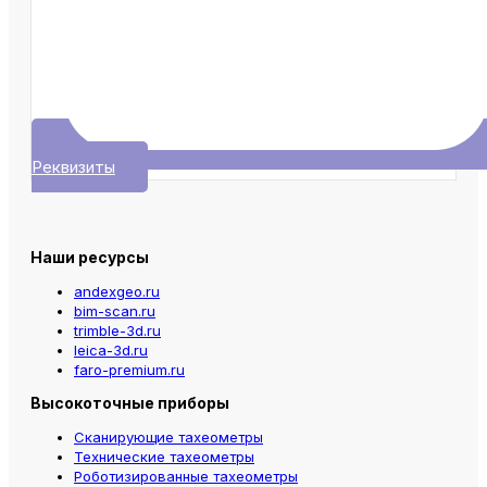
Реквизиты
Наши ресурсы
andexgeo.ru
bim-scan.ru
trimble-3d.ru
leica-3d.ru
faro-premium.ru
Высокоточные приборы
Сканирующие тахеометры
Технические тахеометры
Роботизированные тахеометры