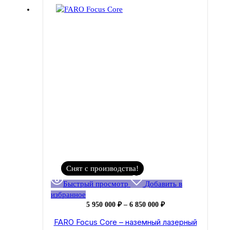
можно
выбрать
на
странице
товара.
Снят с производства!
Быстрый просмотр
Добавить в
избранное
Диапазон
5 950 000
₽
–
6 850 000
₽
цен:
FARO Focus Core – наземный лазерный
5