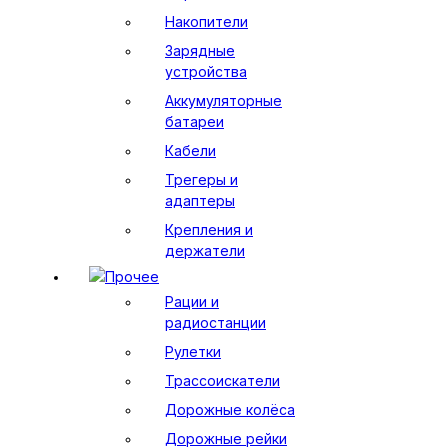
Накопители
Зарядные
устройства
Аккумуляторные
батареи
Кабели
Трегеры и
адаптеры
Крепления и
держатели
Прочее
Рации и
радиостанции
Рулетки
Трассоискатели
Дорожные колёса
Дорожные рейки