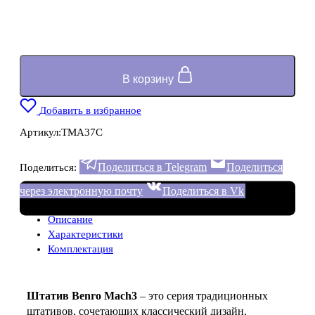
В корзину
Добавить в избранное
Артикул:
TMA37C
Поделиться в Telegram
Поделиться
Поделиться:
через электронную почту
Поделиться в Vk
Описание
Характеристики
Комплектация
Штатив Benro Mach3
– это серия традиционных
штативов, сочетающих классический дизайн,