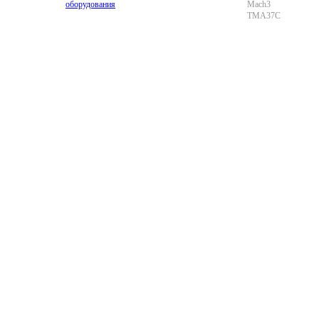
оборудования
Mach3
TMA37C