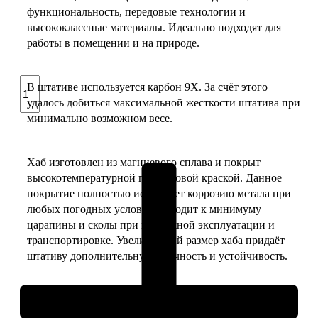
функциональность, передовые технологии и
высококлассные материалы. Идеально подходят для
работы в помещении и на природе.
Количество
В штативе используется карбон 9Х. За счёт этого
товара
удалось добиться максимальной жесткости штатива при
Карбоновый
минимально возможном весе.
штатив
Benro
Mach3
Хаб изготовлен из магниевого сплава и покрыт
TMA37C
высокотемпературной порошковой краской. Данное
покрытие полностью исключает коррозию метала при
любых погодных условиях, сводит к минимуму
царапины и сколы при небрежной эксплуатации и
транспортировке. Увеличенный размер хаба придаёт
штативу дополнительную прочность и устойчивость.
Эргономичные цанговые замки с рифленой
текстурированной поверхность удобны в работе при