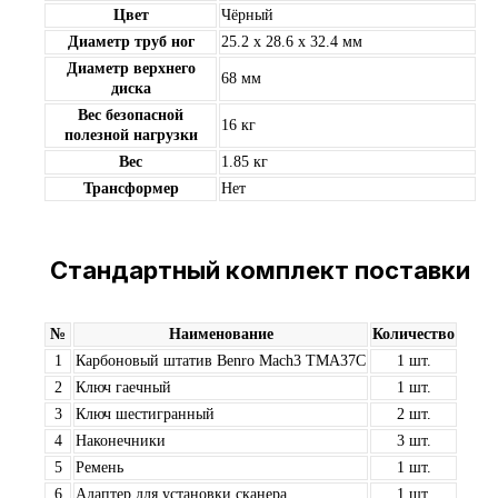
Цвет
Чёрный
Диаметр труб ног
25.2 х 28.6 х 32.4 мм
Диаметр верхнего
68 мм
диска
Вес безопасной
16 кг
полезной нагрузки
Вес
1.85 кг
Трансформер
Нет
Стандартный комплект поставки
№
Наименование
Количество
1
Карбоновый штатив Benro Mach3 TMA37C
1 шт.
2
Ключ гаечный
1 шт.
3
Ключ шестигранный
2 шт.
4
Наконечники
3 шт.
5
Ремень
1 шт.
6
Адаптер для установки сканера
1 шт.