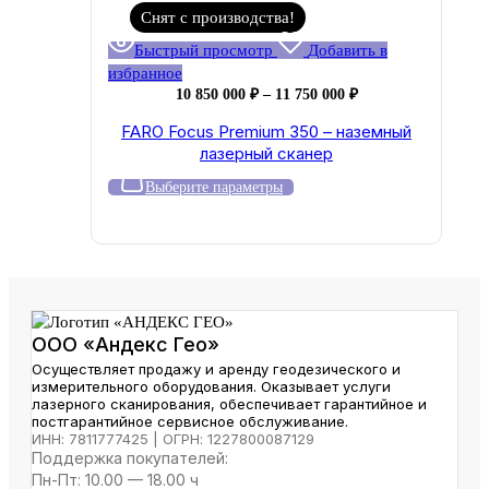
Снят с производства!
Быстрый просмотр
Добавить в
избранное
Диапазон
10 850 000
₽
–
11 750 000
₽
цен:
FARO Focus Premium 350 – наземный
10
лазерный сканер
850
000 ₽
Этот
Выберите параметры
–
товар
11
имеет
750
несколько
000 ₽
вариаций.
Опции
можно
выбрать
ООО «Андекс Гео»
на
Осуществляет продажу и аренду геодезического и
странице
измерительного оборудования. Оказывает услуги
лазерного сканирования, обеспечивает гарантийное и
товара.
постгарантийное сервисное обслуживание.
ИНН: 7811777425 | ОГРН: 1227800087129
Поддержка покупателей:
Пн-Пт: 10.00 — 18.00 ч