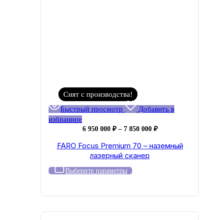
Снят с производства!
Быстрый просмотр
Добавить в
избранное
Диапазон
6 950 000
₽
–
7 850 000
₽
цен:
FARO Focus Premium 70 – наземный
6
лазерный сканер
950
000 ₽
Этот
Выберите параметры
–
товар
7
имеет
850
несколько
000 ₽
вариаций.
Опции