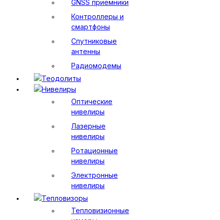
GNSS приемники
Контроллеры и
смартфоны
Спутниковые
антенны
Радиомодемы
Теодолиты
Нивелиры
Оптические
нивелиры
Лазерные
нивелиры
Ротационные
нивелиры
Электронные
нивелиры
Тепловизоры
Тепловизионные