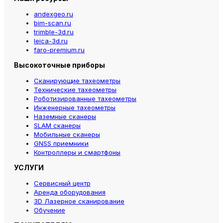
andexgeo.ru
bim-scan.ru
trimble-3d.ru
leica-3d.ru
faro-premium.ru
Высокоточные приборы
Сканирующие тахеометры
Технические тахеометры
Роботизированные тахеометры
Инженерные тахеометры
Наземные сканеры
SLAM сканеры
Мобильные сканеры
GNSS приемники
Контроллеры и смартфоны
УСЛУГИ
Сервисный центр
Аренда оборудования
3D Лазерное сканирование
Обучение