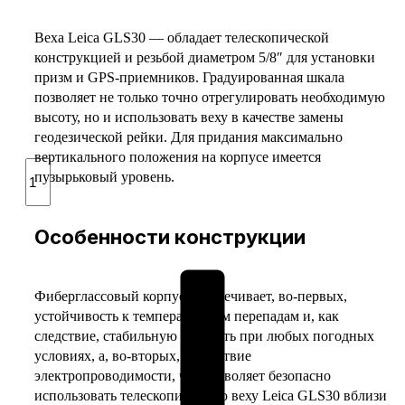
Веха Leica GLS30 — обладает телескопической
конструкцией и резьбой диаметром 5/8″ для установки
призм и GPS-приемников. Градуированная шкала
позволяет не только точно отрегулировать необходимую
высоту, но и использовать веху в качестве замены
геодезической рейки. Для придания максимально
вертикального положения на корпусе имеется
Количество
пузырьковый уровень.
товара
Веха
телескопическая
Особенности конструкции
Leica
GLS30
Фиберглассовый корпус обеспечивает, во-первых,
устойчивость к температурным перепадам и, как
следствие, стабильную точность при любых погодных
условиях, а, во-вторых, отсутствие
электропроводимости, что позволяет безопасно
использовать телескопическую веху Leica GLS30 вблизи