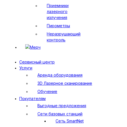
Приемники
лазерного
излучения
Пирометры
Неразрушающий
контроль
Мерч
Сервисный центр
Услуги
Аренда оборудования
3D Лазерное сканирование
Обучение
Покупателям
Выгодные предложения
Сети базовых станций
Сеть SmartNet