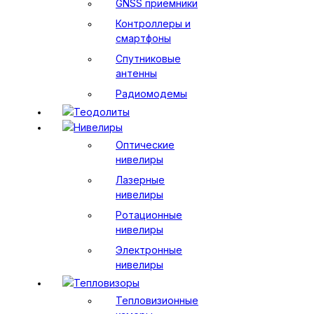
GNSS приемники
Контроллеры и
смартфоны
Спутниковые
антенны
Радиомодемы
Теодолиты
Нивелиры
Оптические
нивелиры
Лазерные
нивелиры
Ротационные
нивелиры
Электронные
нивелиры
Тепловизоры
Тепловизионные