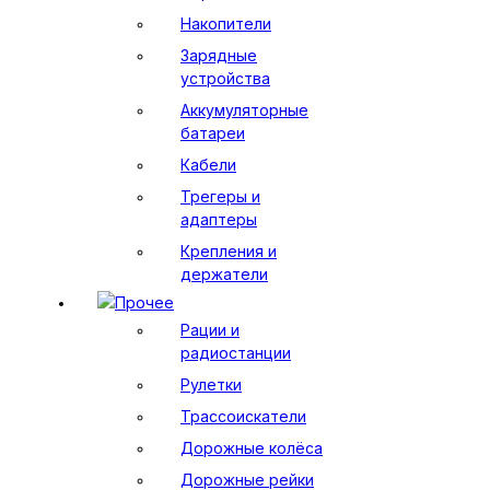
Накопители
Зарядные
устройства
Аккумуляторные
батареи
Кабели
Трегеры и
адаптеры
Крепления и
держатели
Прочее
Рации и
радиостанции
Рулетки
Трассоискатели
Дорожные колёса
Дорожные рейки