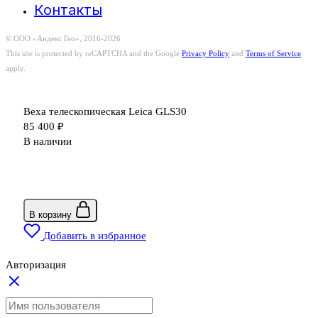
Контакты
© ООО «Андекс Гео», 2016-2026
This site is protected by reCAPTCHA and the Google
Privacy Policy
and
Terms of Service
apply.
Веха телескопическая Leica GLS30
85 400
₽
В наличии
В корзину
Добавить в избранное
Авторизация