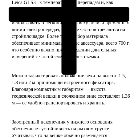
Leica GLS31 к температурным перепадам и, как
следствие, стабильную точность. Стекловолокно не
проводит электрический ток, что позволяет безопасно
использовать телескопическую веху вблизи временных
линий электропередач, которые часто встречаются на
стройплощадке. Более того, выбор материала
обеспечивает минимальный вес аксессуара, всего 700 г,
что особенно важно при проведении длительных
измерений с частой сменой точек съемки.
Можно зафиксировать положение вехи на высоте 1.5,
1.8 или 2 м при помощи встроенного фиксатора.
Благодаря компактным габаритам — высота
геодезической вешки в сложенном виде составляет 1.36
м — ее удобно транспортировать и хранить.
Заостренный наконечник у нижнего основания
обеспечивает устойчивость на рыхлом грунте.
Учитывая, что на вешке обычно размещается