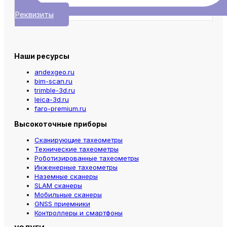
Реквизиты
Наши ресурсы
andexgeo.ru
bim-scan.ru
trimble-3d.ru
leica-3d.ru
faro-premium.ru
Высокоточные приборы
Сканирующие тахеометры
Технические тахеометры
Роботизированные тахеометры
Инженерные тахеометры
Наземные сканеры
SLAM сканеры
Мобильные сканеры
GNSS приемники
Контроллеры и смартфоны