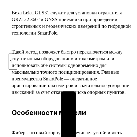
Веха Leica GLS31 служит для установки отражателя
GRZ122 360° и GNSS приемника при проведении
строительных и геодезических измерений по гибридной
технологии SmartPole.
Такой метод позволяет быстро переключаться между
Количество
спутниковым оборудованием и тахеометром или
товара
использовать обе системы одновременно для
Веха
максимально точного позиционирования. Главные
телескопическая
преимущества SmartPole — оперативное
Leica
ориентирование тахеометров и значительное ускорение
GLS31
изысканий за счет отказа от поиска опорных пунктов.
Особенности модели
Фиберглассовый корпус обеспечивает устойчивость