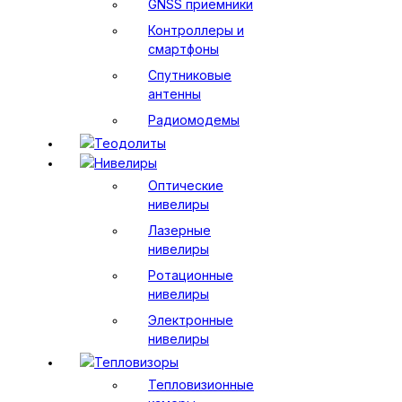
GNSS приемники
Контроллеры и
смартфоны
Спутниковые
антенны
Радиомодемы
Теодолиты
Нивелиры
Оптические
нивелиры
Лазерные
нивелиры
Ротационные
нивелиры
Электронные
нивелиры
Тепловизоры
Тепловизионные