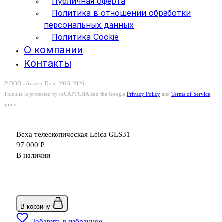
Публичная оферта
Политика в отношении обработки
персональных данных
Политика Cookie
О компании
Контакты
© ООО «Андекс Гео», 2016-2026
This site is protected by reCAPTCHA and the Google
Privacy Policy
and
Terms of Service
apply.
Веха телескопическая Leica GLS31
97 000
₽
В наличии
В корзину
Добавить в избранное