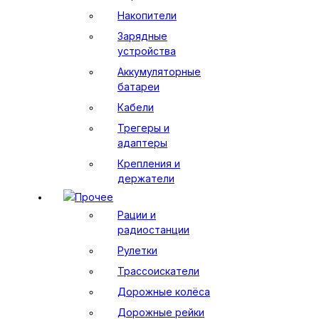
Накопители
Зарядные
устройства
Аккумуляторные
батареи
Кабели
Трегеры и
адаптеры
Крепления и
держатели
Прочее
Рации и
радиостанции
Рулетки
Трассоискатели
Дорожные колёса
Дорожные рейки