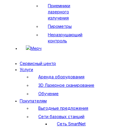
Приемники
лазерного
излучения
Пирометры
Неразрушающий
контроль
Мерч
Сервисный центр
Услуги
Аренда оборудования
3D Лазерное сканирование
Обучение
Покупателям
Выгодные предложения
Сети базовых станций
Сеть SmartNet