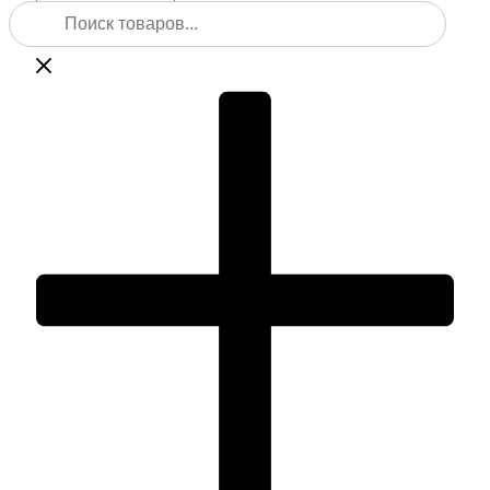
Поиск
Веха
товаров
телескопическая
Leica
GLS31