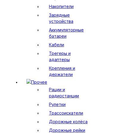
Накопители
Зарядные
устройства
Аккумуляторные
батареи
Кабели
Трегеры и
адаптеры
Крепления и
держатели
Прочее
Рации и
радиостанции
Рулетки
Трассоискатели
Дорожные колёса
Дорожные рейки