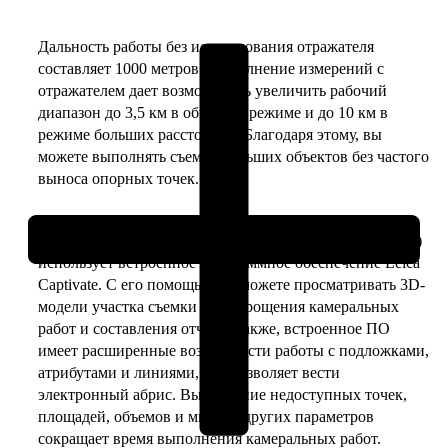
TS10
R1000
Дальность работы без использования отражателя
1"
составляет 1000 метров. Выполнение измерений с
Arctic
отражателем дает возможность увеличить рабочий
(EGL)
диапазон до 3,5 км в обычном режиме и до 10 км в
режиме больших расстояний. Благодаря этому, вы
можете выполнять съемку больших объектов без частого
выноса опорных точек.
Для работы тахеометр Leica TS10 R1000 1″ Arctic (EGL)
использует встроенное программное обеспечение Leica
Captivate. С его помощью вы можете просматривать 3D-
модели участка съемки для упрощения камеральных
работ и составления отчета. Также, встроенное ПО
имеет расширенные возможности работы с подложками,
атрибутами и линиями, что позволяет вести
электронный абрис. Вычисление недоступных точек,
площадей, объемов и многих других параметров
сокращает время выполнения камеральных работ.