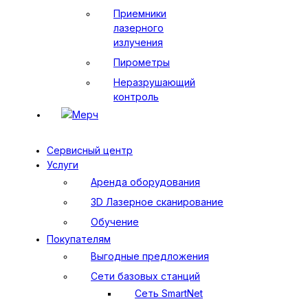
Приемники
лазерного
излучения
Пирометры
Неразрушающий
контроль
Мерч
Сервисный центр
Услуги
Аренда оборудования
3D Лазерное сканирование
Обучение
Покупателям
Выгодные предложения
Сети базовых станций
Сеть SmartNet