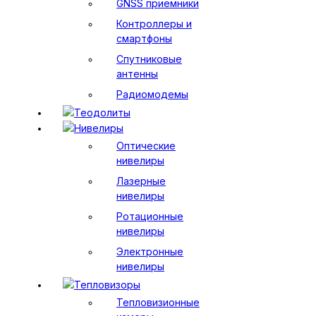
GNSS приемники
Контроллеры и
смартфоны
Спутниковые
антенны
Радиомодемы
Теодолиты
Нивелиры
Оптические
нивелиры
Лазерные
нивелиры
Ротационные
нивелиры
Электронные
нивелиры
Тепловизоры
Тепловизионные