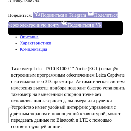
Артикул:
868794
Поделиться в Telegram
Поделиться
Поделиться:
через электронную почту
Поделиться в Vk
Описание
Характеристики
Комплектация
Тахеометр Leica TS10 R1000 1″ Arctic (EGL) оснащён
встроенным программным обеспечением Leica Captivate
с возможностью 3D-просмотра. Автоматическая система
измерения высоты прибора позволит быстро установить
тахеометр на вынесенной опорной точке без
использования лазерного дальномера или рулетки.
Устройство имеет удобный интерфейс управления с
Количество
цветным экраном и полноценной клавиатурой, может
товара
передавать данные по Bluetooth и LTE с помощью
Тахеометр
соответствующей опции.
Leica