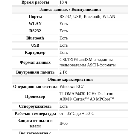
Время работы
18 ч
Запись данных / Коммуникации
Порты
RS232, USB, Bluetooth, WLAN
WLAN
Есть
RS232
Есть
Bluetooth
Есть
USB
Есть
Картридер
Есть
GSI/DXF/LandXML/ заданные
Формат данных
пользователем ASCII-форматы
Внутренняя память
2 Гб
Общие характеристики
Операционная система
Windows EC7
TI OMAP4430 1GHz Dual-core
Процессор
ARM® Cortex™ A9 MPCore™
Створоуказатель
Есть
Рабочая температура
от –35°C до + 50°C
Защита от пыли и
IP66
влаги
Вес тахеометра с