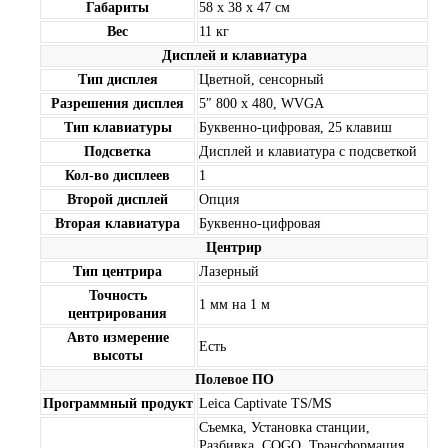
Габариты
58 x 38 x 47 см
Вес
11 кг
Дисплей и клавиатура
Тип дисплея
Цветной, сенсорный
Разрешения дисплея
5″ 800 x 480, WVGA
Тип клавиатуры
Буквенно-цифровая, 25 клавиш
Подсветка
Дисплей и клавиатура с подсветкой
Кол-во дисплеев
1
Второй дисплей
Опция
Вторая клавиатура
Буквенно-цифровая
Центрир
Тип центрира
Лазерный
Точность
1 мм на 1 м
центрирования
Авто измерение
Есть
высоты
Полевое ПО
Программный продукт
Leica Captivate TS/MS
Съемка, Установка станции,
Разбивка, COGO, Трансформация