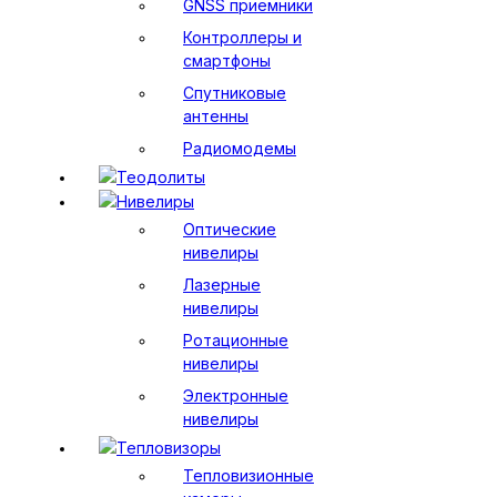
GNSS приемники
Контроллеры и
смартфоны
Спутниковые
антенны
Радиомодемы
Теодолиты
Нивелиры
Оптические
нивелиры
Лазерные
нивелиры
Ротационные
нивелиры
Электронные
нивелиры
Тепловизоры
Тепловизионные