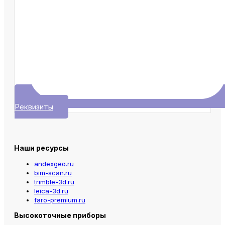
Реквизиты
Наши ресурсы
andexgeo.ru
bim-scan.ru
trimble-3d.ru
leica-3d.ru
faro-premium.ru
Высокоточные приборы