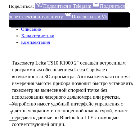
Поделиться в Telegram
Поделиться
Поделиться:
через электронную почту
Поделиться в Vk
Описание
Характеристики
Комплектация
Тахеометр Leica TS10 R1000 2″ оснащён встроенным
программным обеспечением Leica Captivate с
возможностью 3D-просмотра. Автоматическая система
измерения высоты прибора позволит быстро установить
тахеометр на вынесенной опорной точке без
использования лазерного дальномера или рулетки.
Устройство имеет удобный интерфейс управления с
Количество
цветным экраном и полноценной клавиатурой, может
товара
передавать данные по Bluetooth и LTE с помощью
Тахеометр
соответствующей опции.
Leica
TS10
R1000