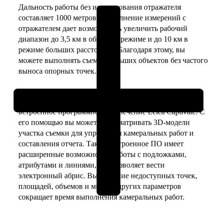
Дальность работы без использования отражателя
2"
составляет 1000 метров. Выполнение измерений с
отражателем дает возможность увеличить рабочий
диапазон до 3,5 км в обычном режиме и до 10 км в
режиме больших расстояний. Благодаря этому, вы
можете выполнять съемку больших объектов без частого
выноса опорных точек.
Для работы тахеометр Leica TS10 R1000 2″ использует
встроенное программное обеспечение Leica Captivate. С
его помощью вы можете просматривать 3D-модели
участка съемки для упрощения камеральных работ и
составления отчета. Также, встроенное ПО имеет
расширенные возможности работы с подложками,
атрибутами и линиями, что позволяет вести
электронный абрис. Вычисление недоступных точек,
площадей, объемов и многих других параметров
сокращает время выполнения камеральных работ.