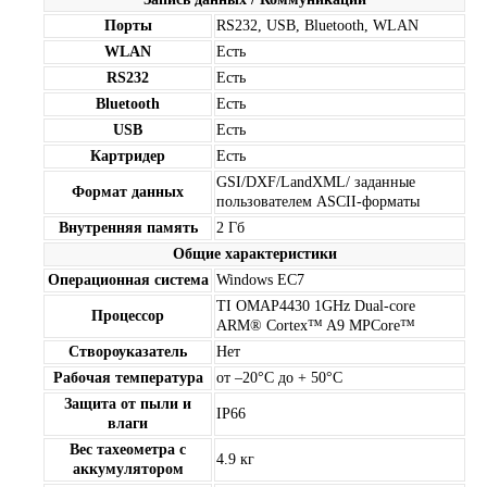
Порты
RS232, USB, Bluetooth, WLAN
WLAN
Есть
RS232
Есть
Bluetooth
Есть
USB
Есть
Картридер
Есть
GSI/DXF/LandXML/ заданные
Формат данных
пользователем ASCII-форматы
Внутренняя память
2 Гб
Общие характеристики
Операционная система
Windows EC7
TI OMAP4430 1GHz Dual-core
Процессор
ARM® Cortex™ A9 MPCore™
Створоуказатель
Нет
Рабочая температура
от –20°C до + 50°C
Защита от пыли и
IP66
влаги
Вес тахеометра с
4.9 кг
аккумулятором