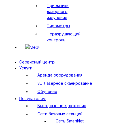
Приемники
лазерного
излучения
Пирометры
Неразрушающий
контроль
Мерч
Сервисный центр
Услуги
Аренда оборудования
3D Лазерное сканирование
Обучение
Покупателям
Выгодные предложения
Сети базовых станций
Сеть SmartNet