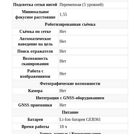
Подсветка сетки нитей
Переменная (5 уровней)
Минимальное
1,55
фокусное расстояние
Роботизированная съёмка
Съёмка по сетке
Нет
Автоматическое
Нет
наведение на цель
Поиск отражателя
Нет
Возможность
Нет
сканирования
Работа с
Нет
изображениями
Фотографические возможности
Камера
Нет
Интеграция с GNSS-оборудованием
GNSS приемники
Нет
Питание
Батарея
Li-Ion батарея GEB361
Время работы
18 ч
Запись данных / Коммуникации