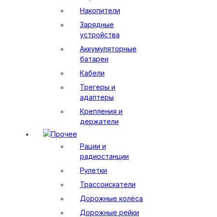
Накопители
Зарядные
устройства
Аккумуляторные
батареи
Кабели
Трегеры и
адаптеры
Крепления и
держатели
Прочее
Рации и
радиостанции
Рулетки
Трассоискатели
Дорожные колёса
Дорожные рейки