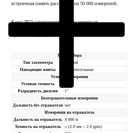
встроенная память рассчитана на 50 000 измерений.
Класс IP55 гарантирует полную защиту от
проникновения пыли и позволяет работать под
проливным дождем.
Тип прибора
Тип тахеометра
Ручной
Наводящие винты
Закрепительные
Угловые измерения
Угловая точность
2″
Разрядность дисплея
1”
Безотражательные измерения
Дальность без отражателя
нет
Измерения на отражатель
Дальность на отражатель
4 000 м
Точность на отражатель
± (2.0 мм + 2.0 ppm)