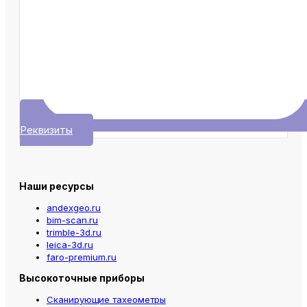
Реквизиты
Наши ресурсы
andexgeo.ru
bim-scan.ru
trimble-3d.ru
leica-3d.ru
faro-premium.ru
Высокоточные приборы
Сканирующие тахеометры