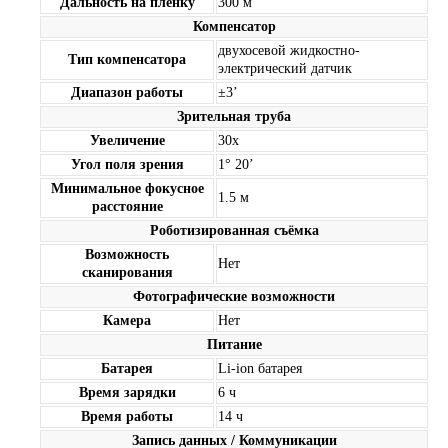
Дальность на плёнку
300 м
Компенсатор
двухосевой жидкостно-
Тип компенсатора
электрический датчик
Диапазон работы
±3’
Зрительная труба
Увеличение
30х
Угол поля зрения
1° 20’
Минимальное фокусное
1.5 м
расстояние
Роботизированная съёмка
Возможность
Нет
сканирования
Фотографические возможности
Камера
Нет
Питание
Батарея
Li-ion батарея
Время зарядки
6 ч
Время работы
14 ч
Запись данных / Коммуникации