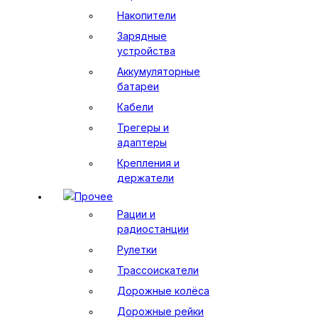
Накопители
Зарядные
устройства
Аккумуляторные
батареи
Кабели
Трегеры и
адаптеры
Крепления и
держатели
Прочее
Рации и
радиостанции
Рулетки
Трассоискатели
Дорожные колёса
Дорожные рейки