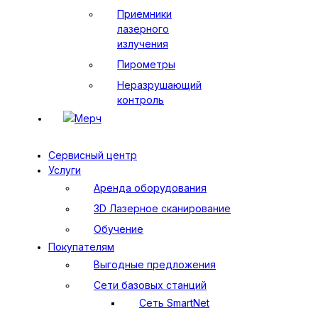
Приемники
лазерного
излучения
Пирометры
Неразрушающий
контроль
Мерч
Сервисный центр
Услуги
Аренда оборудования
3D Лазерное сканирование
Обучение
Покупателям
Выгодные предложения
Сети базовых станций
Сеть SmartNet