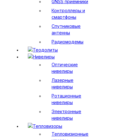
GNSS приемники
Контроллеры и
смартфоны
Спутниковые
антенны
Радиомодемы
Теодолиты
Нивелиры
Оптические
нивелиры
Лазерные
нивелиры
Ротационные
нивелиры
Электронные
нивелиры
Тепловизоры
Тепловизионные