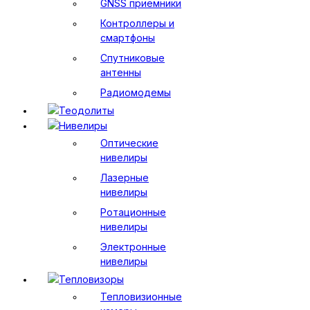
GNSS приемники
Контроллеры и
смартфоны
Спутниковые
антенны
Радиомодемы
Теодолиты
Нивелиры
Оптические
нивелиры
Лазерные
нивелиры
Ротационные
нивелиры
Электронные
нивелиры
Тепловизоры
Тепловизионные