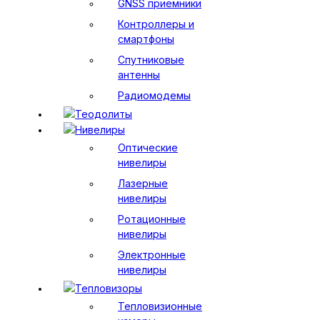
GNSS приемники
Контроллеры и
смартфоны
Спутниковые
антенны
Радиомодемы
Теодолиты
Нивелиры
Оптические
нивелиры
Лазерные
нивелиры
Ротационные
нивелиры
Электронные
нивелиры
Тепловизоры
Тепловизионные