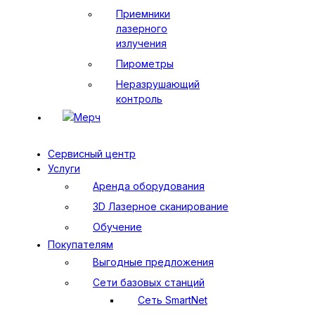
Приемники
лазерного
излучения
Пирометры
Неразрушающий
контроль
Мерч
Сервисный центр
Услуги
Аренда оборудования
3D Лазерное сканирование
Обучение
Покупателям
Выгодные предложения
Сети базовых станций
Сеть SmartNet