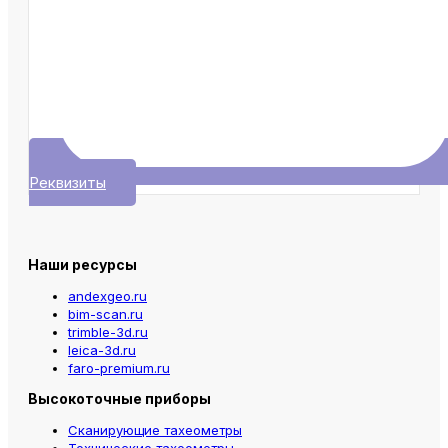
Реквизиты
Наши ресурсы
andexgeo.ru
bim-scan.ru
trimble-3d.ru
leica-3d.ru
faro-premium.ru
Высокоточные приборы
Сканирующие тахеометры