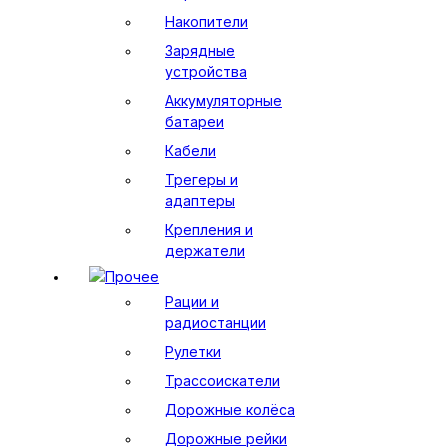
Накопители
Зарядные
устройства
Аккумуляторные
батареи
Кабели
Трегеры и
адаптеры
Крепления и
держатели
Прочее
Рации и
радиостанции
Рулетки
Трассоискатели
Дорожные колёса
Дорожные рейки