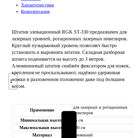
Характеристики
Комплектация
Штатив элевационный RGK ST-330 предназначен для
лазерных уровней, ротационных лазерных нивелиров.
Круглый пузырьковый уровень позволяет быстро
установить и выровнять штатив. Складная разборная
штанга поднимается на высоту до 3 метров.
Алюминиевый штатив снабжён фиксатором для ножек,
крепления не проскальзывают, надёжно удерживая
Количество
ножки в разложенном положении даже под большим
товара
весом.
Элевационный
штатив
RGK
ST-
для лазерных и ротационных
Применение
нивелиров
330
Минимальная высота
95 см
Максимальная высота
330 см
Материал
алюминий