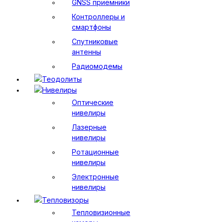
GNSS приемники
Контроллеры и
смартфоны
Спутниковые
антенны
Радиомодемы
Теодолиты
Нивелиры
Оптические
нивелиры
Лазерные
нивелиры
Ротационные
нивелиры
Электронные
нивелиры
Тепловизоры
Тепловизионные