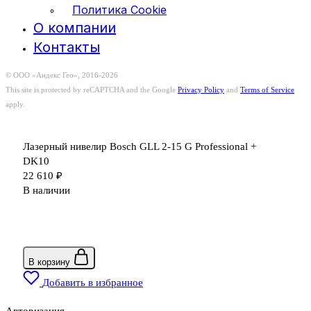
Политика Cookie
О компании
Контакты
© ООО «Андекс Гео», 2016-2026
This site is protected by reCAPTCHA and the Google
Privacy Policy
and
Terms of Service
apply.
Лазерный нивелир Bosch GLL 2-15 G Professional +
DK10
22 610
₽
В наличии
В корзину
Добавить в избранное