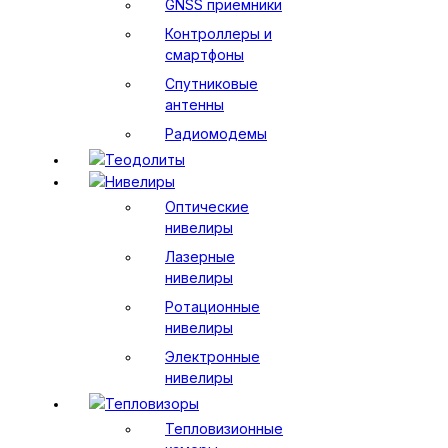
GNSS приемники
Контроллеры и
смартфоны
Спутниковые
антенны
Радиомодемы
Теодолиты
Нивелиры
Оптические
нивелиры
Лазерные
нивелиры
Ротационные
нивелиры
Электронные
нивелиры
Тепловизоры
Тепловизионные