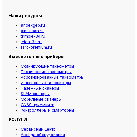
Наши ресурсы
andexgeo.ru
bim-scan.ru
trimble-3d.ru
leica-3d.ru
faro-premium.ru
Высокоточные приборы
Сканирующие тахеометры
Технические тахеометры
Роботизированные тахеометры
Инженерные тахеометры
Наземные сканеры
SLAM сканеры
Мобильные сканеры
GNSS приемники
Контроллеры и смартфоны
УСЛУГИ
Сервисный центр
Аренда оборудования