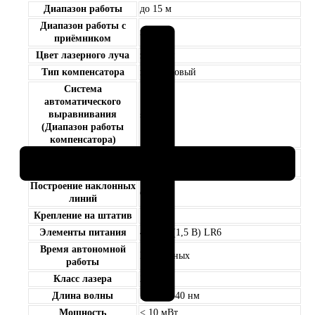
Bosch
Диапазон работы
до 15 м
GLL
Диапазон работы с
2-
нет
приёмником
15
Цвет лазерного луча
зеленый
G
Тип компенсатора
маятниковый
Professional
Система
+
автоматического
DK10
выравнивания
± 4°
(Диапазон работы
компенсатора)
Лазерный отвес (Точка
нет
отвеса)
Построение наклонных
есть
линий
Крепление на штатив
1/4»
Элементы питания
4 х АА (1,5 В) LR6
Время автономной
Нет данных
работы
Класс лазера
2
Длина волны
500 — 540 нм
Мощность
< 10 мВт