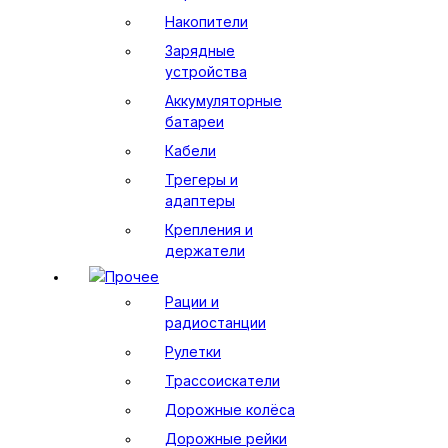
Накопители
Зарядные
устройства
Аккумуляторные
батареи
Кабели
Трегеры и
адаптеры
Крепления и
держатели
Прочее
Рации и
радиостанции
Рулетки
Трассоискатели
Дорожные колёса
Дорожные рейки