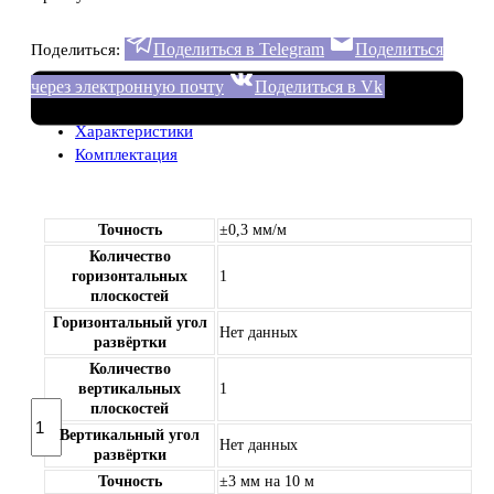
Поделиться в Telegram
Поделиться
Поделиться:
через электронную почту
Поделиться в Vk
Характеристики
Комплектация
Точность
±0,3 мм/м
Количество
горизонтальных
1
плоскостей
Горизонтальный угол
Нет данных
развёртки
Количество
вертикальных
1
Количество
плоскостей
товара
Вертикальный угол
Нет данных
Лазерный
развёртки
нивелир
Точность
±3 мм на 10 м