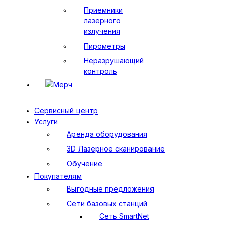
Приемники
лазерного
излучения
Пирометры
Неразрушающий
контроль
Мерч
Сервисный центр
Услуги
Аренда оборудования
3D Лазерное сканирование
Обучение
Покупателям
Выгодные предложения
Сети базовых станций
Сеть SmartNet