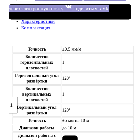
через электронную почту
Поделиться в Vk
Характеристики
Комплектация
Точность
±0,5 мм/м
Количество
горизонтальных
1
плоскостей
Горизонтальный угол
120°
развёртки
Количество
вертикальных
1
Количество
плоскостей
товара
Вертикальный угол
120°
Лазерный
развёртки
нивелир
Точность
±5 мм на 10 м
Bosch
Диапазон работы
до 10 м
UniversalLevel
Диапазон работы с
2
нет