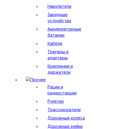
Накопители
Зарядные
устройства
Аккумуляторные
батареи
Кабели
Трегеры и
адаптеры
Крепления и
держатели
Прочее
Рации и
радиостанции
Рулетки
Трассоискатели
Дорожные колёса
Дорожные рейки