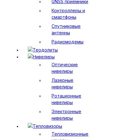
GNSS приемники
Контроллеры и
смартфоны
Спутниковые
антенны
Радиомодемы
Теодолиты
Нивелиры
Оптические
нивелиры
Лазерные
нивелиры
Ротационные
нивелиры
Электронные
нивелиры
Тепловизоры
Тепловизионные