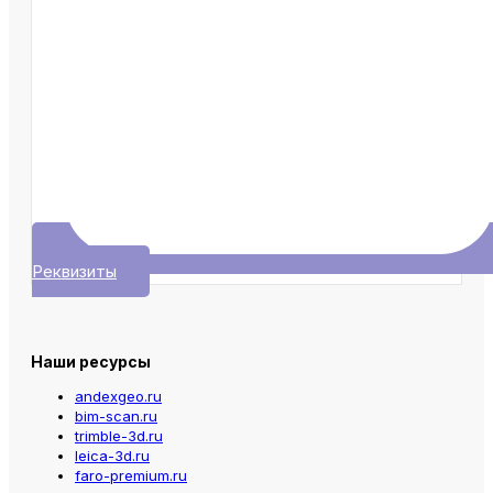
Реквизиты
Наши ресурсы
andexgeo.ru
bim-scan.ru
trimble-3d.ru
leica-3d.ru
faro-premium.ru