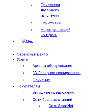
Приемники
лазерного
излучения
Пирометры
Неразрушающий
контроль
Мерч
Сервисный центр
Услуги
Аренда оборудования
3D Лазерное сканирование
Обучение
Покупателям
Выгодные предложения
Сети базовых станций
Сеть SmartNet