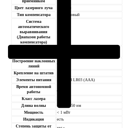
приёмником
Цвет лазерного луча
красный
Тип компенсатора
маятниковый
Система
автоматического
выравнивания
± 4°
(Диапазон работы
компенсатора)
Лазерный отвес (Точка
есть
отвеса)
Построение наклонных
есть
линий
Крепление на штатив
1/4»
Элементы питания
3 x 1,5 В LR03 (AAA)
Время автономной
до 5 ч
работы
Класс лазера
2
Длина волны
635 — 650 нм
Мощность
< 1 мВт
Индикация
есть
Степень защиты от