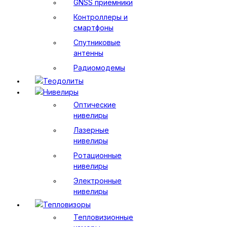
GNSS приемники
Контроллеры и
смартфоны
Спутниковые
антенны
Радиомодемы
Теодолиты
Нивелиры
Оптические
нивелиры
Лазерные
нивелиры
Ротационные
нивелиры
Электронные
нивелиры
Тепловизоры
Тепловизионные